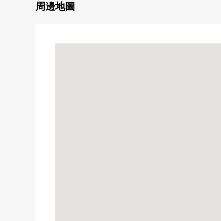
○約翰遜Homes舊施工
周邊地圖
○以白為基調的歐式Style的外觀
○到門口，采用潑水好的互鎖式握桿
○因為面向客廳東南的所以光照良好
○通風根據被在客廳飯廳的直線上準備的窗開閉部良好
○家務流跡線直接能夠連接，并且被從廚房到實用程序
○廁所在1樓2樓
○在全居室有收納
○有從屬於車庫的停車位2台分鐘(有出自車型的限制)
○愛裡公園步行4分鐘(約290m)
○aino裡東小學步行7分鐘(約550m)
○aino裡東中學步行9分鐘(約700m)