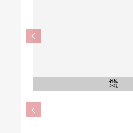
Ainosato公園站(JR北海道札沼線)
北海道銀行aino裡個人分店(約1
TSURUHA藥品aino裡店(約1
Coop sapporoaino裡店(約2
札幌市立aino裡東中學(約7
Lawson札幌aino裡店(約3
札幌aino裡郵局(約2000
aino裡東小學(約550m
含有前面道路的外觀
含有前面道路的外觀
外觀
外觀
外觀
外觀
外觀
外觀
外觀
院子
含有前面道路的外觀(東南一側公路幅
含有前面道路的外觀(東南一側公路幅
步行25分鐘
步行20分鐘
步行25分鐘
步行22分鐘
步行6分鐘
步行5分鐘
步行7分鐘
步行9分鐘
外觀
外觀
外觀
外觀
外觀
外觀
外觀
院子