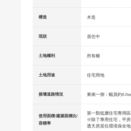
木造
構造
居住中
現狀
所有權
土地權利
住宅用地
土地用途
東南一側：幅員約8.0m
接壤道路情況
第一類低層住宅專用區/4
使用面積/建築面積比/
※除了專用住宅，平房，
容積率
透天房居住環境保全地