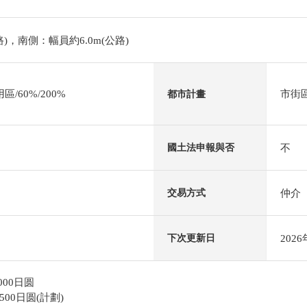
路)，南側：幅員約6.0m(公路)
/60%/200%
市街
都市計畫
不
國土法申報與否
仲介
交易方式
202
下次更新日
00日圆
00日圆(計劃)