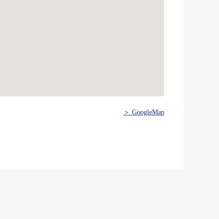
＞ GoogleMap