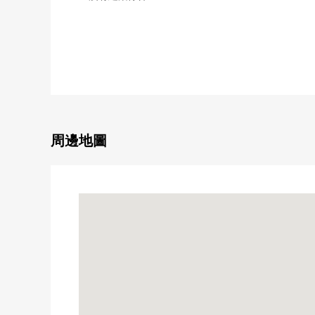
能在喜歡的House廠商以及建築公司建造
☆陽光為西南角地良好
☆用地面積約50坪的整形地
☆道路和無高低差別的平地
☆位於高地的清靜的住宅地
■LIFE信息
[周邊設施]
周邊地圖
○ 本田町南公園步行2分鐘的約90m
○ 7-Eleven仙台泉本田町商店步行9分鐘的約650m
○ Welcia仙台市名坂商店步行9分鐘的約690m
○ 佐藤商會市名坂東店步行15分鐘的約1170m
○ 德洲會醫院步行22分鐘的約1690m
○ 仙台銀行松陵支店徒歩33分約2640m
○ 泉松陵郵便局徒歩34分約2680m
[最近交通工具]
○ 仙台市營地下鐵南北線"泉中央"車站公共汽車17分約2
○ 宮城交通"仙台白百合女子大學入口"停徒歩9分約690