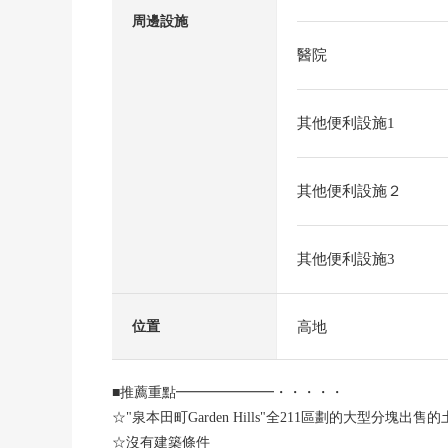
周邊設施
醫院
其他便利設施1
其他便利設施２
其他便利設施3
高地
位置
■推薦重點━━━━━━━・・・・・
☆"泉本田町Garden Hills"全211區劃的大型分塊出售
☆沒有建築條件