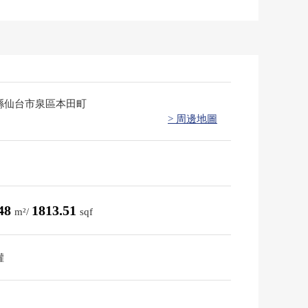
縣仙台市泉區本田町
> 周邊地圖
.48
1813.51
m²/
sqf
權