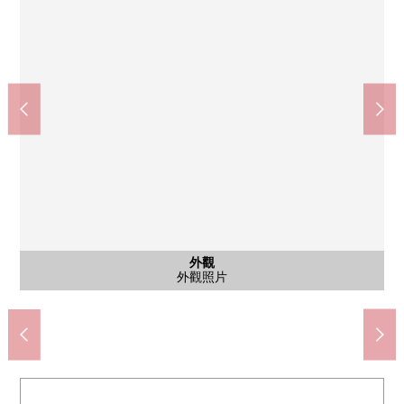
在7-Eleven仙台南醫院的前面的商店(約210m)
YAMAZAWA中田店(約1030m)
仙台市立中田中學(約1380m)
ujiesupa袋原商店(約1220m)
仙台市立袋原小學(約870m)
鬆本清仙台中田店(約890m)
前海上3號公園(約310m)
仙台中田郵局(約1350m)
前海上北公園(約10m)
含有前面道路的外觀
含有前面道路的外觀
外觀
外觀
外觀
外觀
外觀
外觀
外觀
外觀
門口
院子
風景
風景
外觀
外觀
外觀
步行11分鐘
步行18分鐘
步行12分鐘
步行13分鐘
步行16分鐘
步行17分鐘
步行1分鐘
步行3分鐘
步行4分鐘
外觀照片
外觀照片
外觀照片
外觀照片
外觀照片
外觀照片
外觀照片
外觀照片
外觀照片
外觀照片
前面道路
前面道路
外觀照片
門口
門口
院子
院子