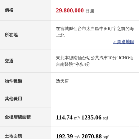
29,800,000
價格
日圓
在宮城縣仙台市太白區中田町字之前的海
所在地
上北
> 周邊地圖
東北本線南仙台站公共汽車10分"JCHO仙
交通
台南醫院"停歩4分
物件種類
透天房
其他費用
114.74
1235.06
全樓層總面積
m²/
sqf
192.39
2070.88
土地面積
m²/
sqf