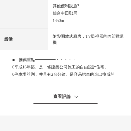
其他便利設施3
仙台中田郵局
1350m
附帶開放式廚房，TV監視器的內部對講
設備
機
■ 推薦重點━━━━━・・・・・
0平成16年築。是一條建築公司施工的自由設計住宅。
0停車場並列，并且有2台分鐘。是容易把車的進出換成的
停車場。
0南側有院子和公園，采光和通風被確保。
0前海上北公園正鄰接，是在讓孩子玩的時候放心的環境。
查看評論
0是當做區劃有規律的整潔的街景，交通量少，并且清靜的
住宅地。
0能在同開放式廚房和生活鄰接的和式房間享受與家族的團
聚。