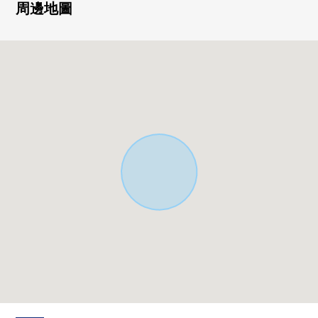
0全居室朝南，主卧室約8.5張塌塌米。是很有魅力的間取。
周邊地圖
■ LIFE信息━━━━━・・・・・
○仙台市立袋原小學步行11分鐘的約870m
○仙台市立中田中學步行18分鐘的約1380m
○前海上北公園步行1分鐘的約10m
○在7-Eleven仙台南醫院的前面的商店步行3分鐘的約210m
○前海上3號公園步行4分鐘的約310m
○鬆本清仙台中田店步行12分鐘的約890m
○YAMAZAWA中田店步行13分鐘的約1030m
○ujiesupa袋原商店步行16分鐘的約1220m
○仙台中田郵局步行17分鐘的約1350m