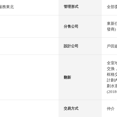
al服務東北
全部
管理形式
東新
分售公司
發商)
戶田
設計公司
全室
交換
框格
翻新
計劃內
劃水
(20
仲介
交易方式