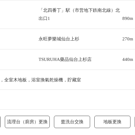
「北四番丁」駅（市営地下鉄南北線）北
出口1
890m
永旺夢樂城仙台上杉
270m
TSURUHA藥品仙台上杉店
440m
，全室木地板，浴室換氣乾燥機，貯藏室
流理台（廚房）更換
盥洗台交換
地板更換