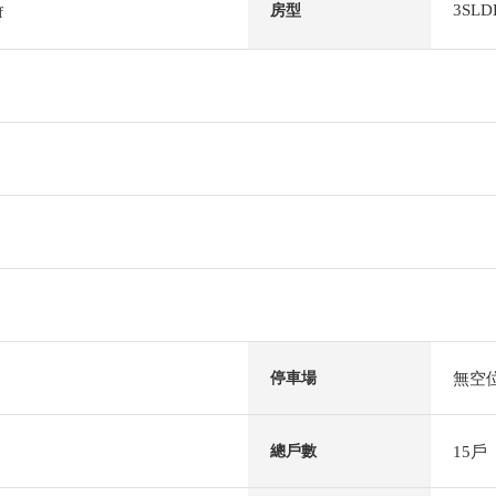
3SLD
房型
f
無空
停車場
15戶
總戶數