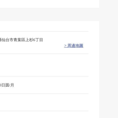
縣仙台市青葉區上杉6丁目
> 周邊地圖
00日圆/月