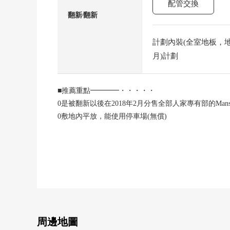
配管交換
翻新⁄翻新
計劃內裝(全室地板，地板
月)計劃
■推薦重點━━━━・・・・・
0是被翻新以後在2018年2月分售全部人家專有部的Mansi
0敷地內平放，能使用停車場(無償)
○關於3面采光的邊間，通風、日照良好
○約16.5張塌塌米LDK
○家族的會話興奮起來的開放式廚房
○寵物飼養可(出自規章的限制有)
○宅配保管櫃有
○也在孩子的上學到小學徒步9分鐘放心
■LIFE信息━━━━━・・・・・
○永旺夢樂城仙台上杉步行4分鐘的約270m
周邊地圖