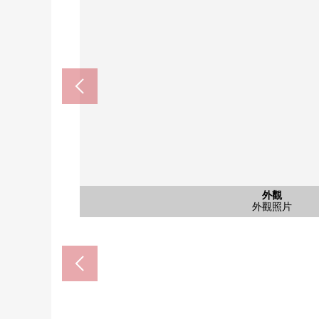
"北四番丁"車站(市營地下鐵南北線)北出
TSURUHA藥品仙台上杉店(約
Youk-Benimaru仙台上杉店(
在仙台市立上杉山通小學(約6
在仙台市立上杉山中學(約38
永旺夢樂城仙台上杉(約27
七十七銀行上杉分店(約46
仙台福利醫院(約540m
共有部分
停車場
停車場
停車場
停車場
外觀
其他
入口
其他
其他
外觀
外觀
腳踏車停放處
腳踏車停放處
垃圾集聚地
步行12分鐘
步行9分鐘
步行5分鐘
步行4分鐘
步行6分鐘
步行6分鐘
步行6分鐘
步行7分鐘
外觀照片
當地照片
入口路徑
外觀照片
外觀照片
停車場
停車場
停車場
停車場