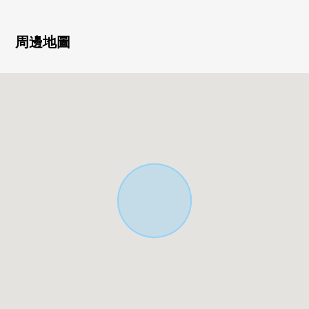
■LIFE信息
○仙台市立台原小學步行7分鐘的約550m
周邊地圖
○仙台市立台原中學步行9分鐘的約660m
○地下鐵南北線"北仙台"車站步行10分鐘的約800m
○在Lawson仙台東北勞災病院的前面的商店步行2分鐘的約
120m
○鍋場公園步行2分鐘的約140m
○仙台台原郵局步行3分鐘的約180m
○東北勞災病院步行4分鐘的約260m
○仙台銀行台原分店步行4分鐘的約270m
○MEGA唐·吉柯德仙台台原商店步行6分鐘的約420m
○miyagi消費合作社台原商店步行6分鐘的約440m
○TSURUHA藥品仙台台原商店步行10分鐘的約730m