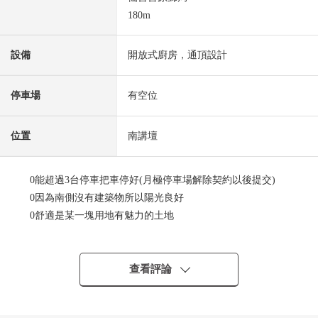
180m
設備
開放式廚房，通頂設計
停車場
有空位
位置
南講壇
0能超過3台停車把車停好(月極停車場解除契約以後提交)
0因為南側沒有建築物所以陽光良好
0舒適是某一塊用地有魅力的土地
0因為西側是過道所以好像作為角地的開放感覺
0堅牢，出自百年住宅施工，RC構造的製作是特徴
0到因為門口上邊是通頂設計所以亮的印象的門口
查看評論
0在約20張塌塌米LDK舒適地可以度過
0在中小學步行約10分鐘的範圍以內有孩子的家庭放心