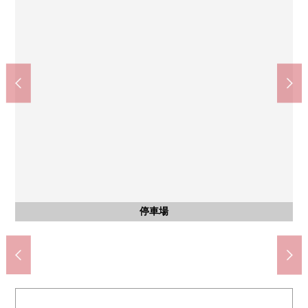
在Lawson仙台東北勞災病院的前面的商店(約120m)
MEGA唐·吉柯德仙台台原商店(約420m)
TSURUHA藥品仙台台原商店(約730m)
地下鐵南北線"北仙台"車站(約800m)
miyagi消費合作社台原商店(約440m)
仙台市立台原小學(約550m)
仙台市立台原中學(約660m)
仙台銀行台原分店(約270m)
仙台台原郵局(約180m)
東北勞災病院(約260m)
鍋場公園(約140m)
其他內省
洗臉
含有前面道路的外觀
2樓禮堂部分
步行10分鐘
步行10分鐘
步行7分鐘
步行9分鐘
步行2分鐘
步行2分鐘
步行3分鐘
步行4分鐘
步行4分鐘
步行6分鐘
步行6分鐘
2F盥洗台
公共汽車
停車場
停車場
停車場
洗臉
廁所
廁所
門口
室內
室內
室內
室內
陽台
風景
風景
外觀
外觀
外觀
外觀