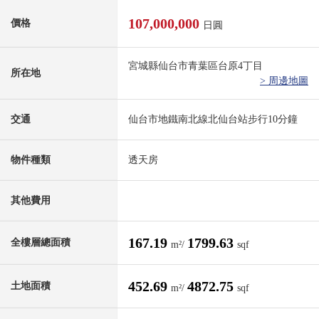
107,000,000
價格
日圓
宮城縣仙台市青葉區台原4丁目
所在地
> 周邊地圖
交通
仙台市地鐵南北線北仙台站步行10分鐘
物件種類
透天房
其他費用
167.19
1799.63
全樓層總面積
m²/
sqf
452.69
4872.75
土地面積
m²/
sqf