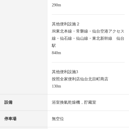
290m
其他便利設施２
JR東北本線・常磐線・仙台空港アクセス
線・仙石線・仙山線・東北新幹線 仙台
駅
840m
其他便利設施3
按照全家便利店仙台北目町商店
130m
設備
浴室換氣乾燥機，貯藏室
停車場
無空位