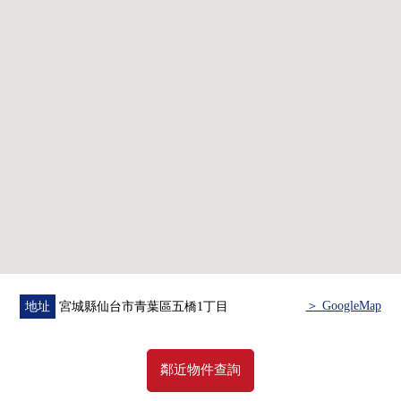
○仙台市立東二番丁小學步行10分鐘的約750m
○仙台市立五橋中學步行6分鐘的約440m
○五橋公園步行1分鐘的約40m
○按照全家便利店仙台北目町商店步行2分鐘的約130m
○仙台五橋郵局步行4分鐘的約270m
○JR仙台醫院步行4分鐘的約300m
○Tomod's仙台中央商店步行5分鐘的約340m
○AEON特快仙台五橋站前店步行6分鐘的約470m
○七十七銀行總店步行9分鐘的約700m
＞ GoogleMap
地址
宮城縣仙台市青葉區五橋1丁目
鄰近物件查詢