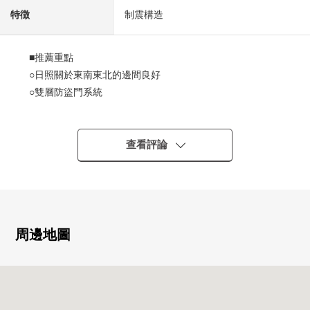
特徴
制震構造
■推薦重點
○日照關於東南東北的邊間良好
○雙層防盜門系統
○內走廊風格
○有禮賓服務的.24時間有人管理
○能靈活運用於派對的"Sky休息室"有(25樓部分)
查看評論
○在屋頂，能眺望市內的"Sky Terrace"有
○24小時都可以外出丟垃圾
○可飼養寵物(出自規章的限制有)
0組合廚房NEW交換、客餐廳地板換貼(2024年12月實施)
0已經House清洗
周邊地圖
■LIFE信息
○地下鐵南北線"五橋"車站步行4分鐘的約290m
○JR"仙台"車站步行11分鐘的約840m