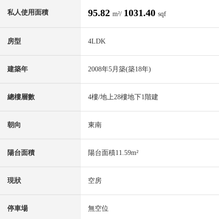
95.82
1031.40
私人使用面積
m²/
sqf
房型
4LDK
建築年
2008年5月築(築18年)
總樓層數
4樓/地上28樓地下1階建
朝向
東南
陽台面積
陽台面積11.59m²
現狀
空房
停車場
無空位