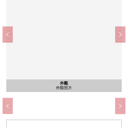
仙台市營地下鐵南北線"愛宕橋"車站(約1800m)
市營、宮交公共汽車"向山高中前"停(約300m)
MINISTOP仙台八木山綠町商店(約650m)
TSURUHA藥品仙台向山商店(約1170m)
7-Eleven仙台八木山神社店(約740m)
仙台市立愛宕中學(約1070m)
仙台市立向山小學(約780m)
SEIYU五橋商店(約2050m)
仙台向山郵局(約560m)
向山中央公園(約910m)
共有部分
共有部分
其他當地
其他當地
共有部分
共有部分
共有部分
停車場
外觀
外觀
外觀
外觀
入口
入口
入口
入口
外觀
外觀
外觀
外觀
腳踏車停放處的出入口
對停車場的出入口
腳踏車停放處
步行23分鐘
步行10分鐘
步行14分鐘
步行10分鐘
步行12分鐘
步行15分鐘
步行26分鐘
步行4分鐘
步行7分鐘
步行9分鐘
外觀照片
外觀照片
外觀照片
外觀照片
入口路徑
入口路徑
外觀照片
前面道路
前面道路
垃圾場地
外觀照片
外觀照片
外觀照片
防盜門
停車場
入口
入口