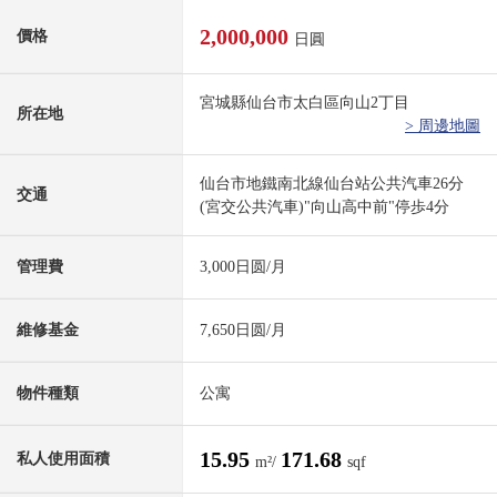
2,000,000
價格
日圓
宮城縣仙台市太白區向山2丁目
所在地
> 周邊地圖
仙台市地鐵南北線仙台站公共汽車26分
交通
(宮交公共汽車)"向山高中前"停歩4分
管理費
3,000日圆/月
維修基金
7,650日圆/月
物件種類
公寓
15.95
171.68
私人使用面積
m²/
sqf