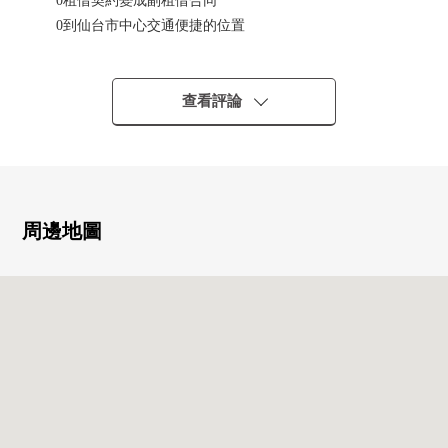
0租借契約變成副租借合同
0到仙台市中心交通便捷的位置
0西式房間有收納
0在步行10分鐘的範圍以內生活便利設施大多數
0防盜門
查看評論
■ 帶租約房屋
全年收入246,000日圆表面投報率約12.3%
※投報率對銷售價格的年的計劃租金收入(包括管理費等在
內)的比例是且尚未扣除所有需要維持該物件的課稅金和其
周邊地圖
他支出費用算出。然而，不是保證總括租賃合同結束之後
的租金的東西。
※本房屋是副租借(租金保證)。保證主體/Apaman Property
株式會社保固期/2每年的更新之外條件/空房管理時的水道
煤電費是所有者負擔
※副租借諸條件：每月費用租金/20,500日圆維修基金/7,650
日圆自來水費/2,800日圆詳細，并且請詢問三井Rehouse。