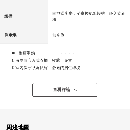
開放式廚房，浴室換氣乾燥機，嵌入式衣
設備
櫃
停車場
無空位
■ 推薦重點━━━━━・・・・・
0 有兩個嵌入式衣櫃，收藏，充實
0 室內保守狀況良好，舒適的居住環境
0 有浴室烘乾機
0 有食器洗淨乾燥機
0 到最近車站步行5分鐘交通便捷
查看評論
■ LIFE信息━━━━━・・・・・
○仙台市立連坊小路小學步行11分鐘的約840m
○仙台市立東華中學步行12分鐘的約930m
○柴田町公園步行3分鐘的約170m
○7-Eleven仙台1高前商店步行5分鐘的約360m
周邊地圖