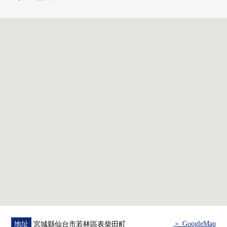
○豬岡內科醫院步行5分鐘的約360m
○仙台連坊郵局步行5分鐘的約360m
○七十七銀行南小泉、宮城野分店步行8分鐘的約610m
○TSURUHA藥品仙台保春院前丁商店步行10分鐘的約730m
○西友宮城野原商店步行14分鐘的約1050m
＞ GoogleMap
地址
宮城縣仙台市若林區表柴田町