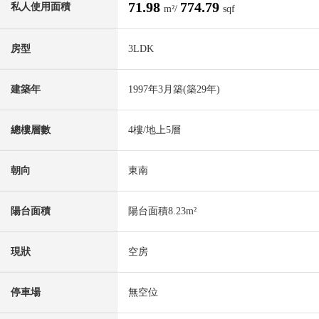
71.98
774.79
私人使用面積
m²/
sqf
房型
3LDK
建築年
1997年3月築(築29年)
總樓層數
4樓/地上5層
朝向
東南
陽台面積
陽台面積8.23m²
現狀
空房
停車場
無空位