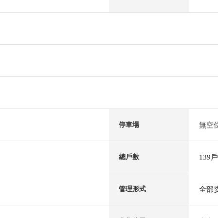
無空
停車場
139戶
總戶數
全部
管理形式