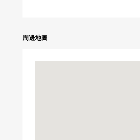
0 到離得最近的中小學步行10分鐘以內
0 翻新內容(2026年5月中旬完畢)
・地板，Cross換貼
・組合廚房，整體衛浴交換
・熱水供應器，盥洗台，廁所更換
周邊地圖
・門，鞋櫃交換
・House清洗
■LIFE信息
○仙台市立七北田小學步行5分鐘的約400m
○仙台市立七北田中學步行8分鐘的約570m
○7-Eleven仙台泉堂林店步行2分鐘的約120m
○市名坂公園步行5分鐘的約400m
○七北田診所步行6分鐘的約460m
○miyagi消費合作社市名坂商店步行6分鐘的約480m
○Welcia仙台市名坂商店步行9分鐘的約700m
○七十七銀行泉分店步行9分鐘的約700m
○泉七北田郵局步行12分鐘的約900m