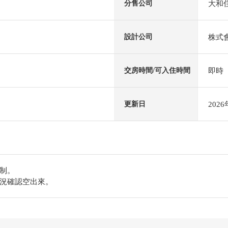
大和
分售公司
株式
設計公司
即時
交房時間/可入住時間
202
更新日
制。
況確認空出來。