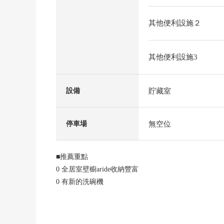
其他便利設施２
其他便利設施3
貯藏室
設備
無空位
停車場
■推薦重點
0 全居室壁櫥aride收納豐富
0 有新的洗碗機
0 玻璃TOP爐子使用
0 有浴室烘乾機
0 對全窗內部框格裝設