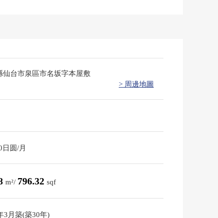
縣仙台市泉區市名坂字本屋敷
> 周邊地圖
10日圆/月
98
796.32
m²/
sqf
6年3月築(築30年)