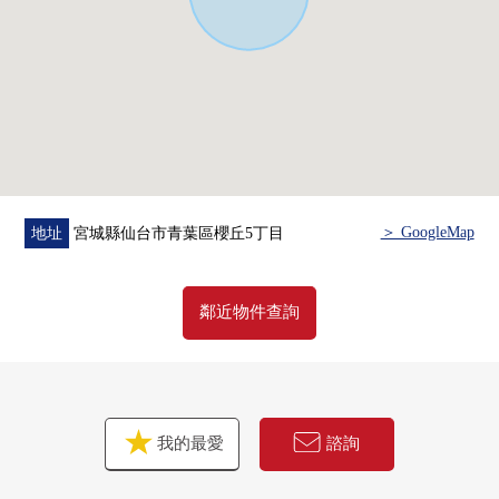
0櫻丘aozora內科步行9分鐘的約680m
0全家便利店川平1丁目商店步行12分鐘的約910m
0miyagi消費合作社櫻丘商店步行14分鐘的約1070m
＞ GoogleMap
地址
宮城縣仙台市青葉區櫻丘5丁目
鄰近物件查詢
我的最愛
諮詢