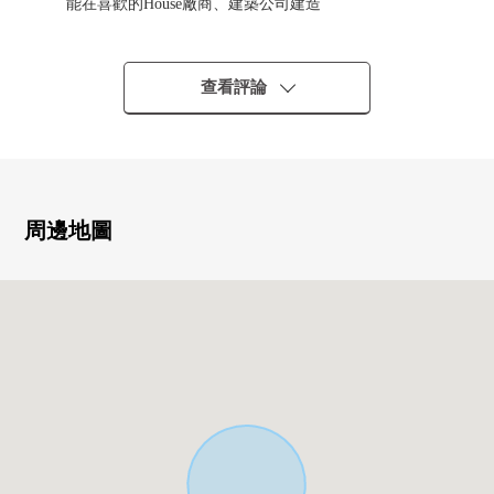
能在喜歡的House廠商、建築公司建造
0 建築計劃容易創立的整形地
○ 土地面積約72坪
0 光照在東南角地良好
查看評論
0 閒靜的住宅區
○ 如果到櫻丘小學步行9分鐘，并且到櫻丘中學步行11分鐘
便於孩子的上學的位置
■ LIFE信息━━━━━・・・・・
周邊地圖
○市營地下鐵南北線"北仙台"車站公共汽車19分約3100m
○市營公共汽車"櫻丘1丁目"停停歩4分約300m
0仙台市立櫻丘小學步行9分鐘的約650m
0仙台市立櫻丘中學步行11分鐘的約820m
0櫻丘5丁目公園步行2分鐘的約120m
○仙台櫻丘郵局步行7分鐘的約500m
○仙台銀行櫻丘分店步行7分鐘的約500m
07-Eleven仙台櫻丘6丁目商店步行7分鐘的約510m
0Lawson仙台川平1丁目商店步行8分鐘的約580m