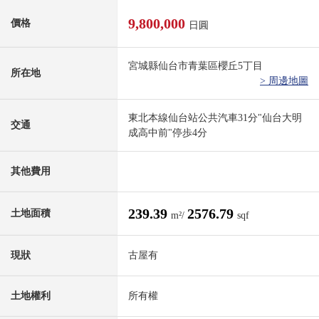
9,800,000
價格
日圓
宮城縣仙台市青葉區櫻丘5丁目
所在地
> 周邊地圖
東北本線仙台站公共汽車31分"仙台大明
交通
成高中前"停歩4分
其他費用
239.39
2576.79
土地面積
m²/
sqf
現狀
古屋有
土地權利
所有權