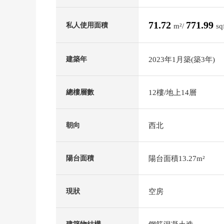
71.72
771.99
私人使用面積
m²/
sq
2023年1月築(築3年)
建築年
12樓/地上14層
總樓層數
西北
朝向
陽台面積13.27m²
陽台面積
空房
現狀