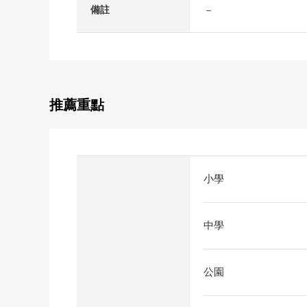
－
備註
推薦重點
小學
中學
公園