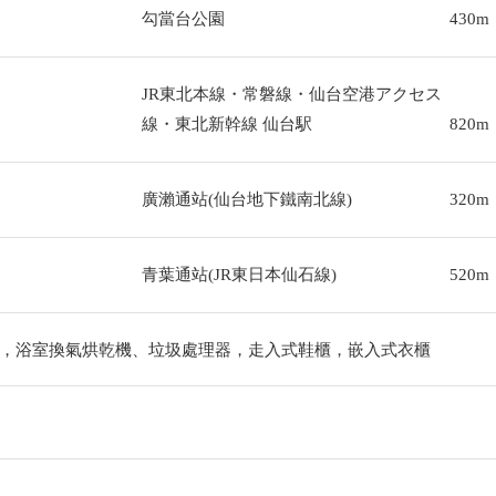
勾當台公園
430m
JR東北本線・常磐線・仙台空港アクセス
線・東北新幹線 仙台駅
820m
廣瀨通站(仙台地下鐵南北線)
320m
青葉通站(JR東日本仙石線)
520m
，浴室換氣烘乾機、垃圾處理器，走入式鞋櫃，嵌入式衣櫃