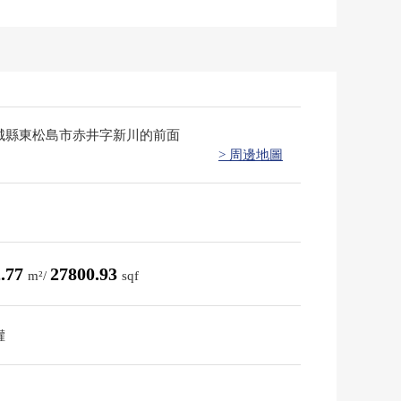
城縣東松島市赤井字新川的前面
> 周邊地圖
2.77
27800.93
m²/
sqf
權