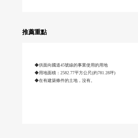
推薦重點
◆供面向國道45號線的事業使用的用地
◆用地面積：2582.77平方公尺(約781.28坪)
◆在有建築條件的土地，沒有。
能在喜歡的House廠商，建築公司建造。
◆能在現狀更地馬上建造