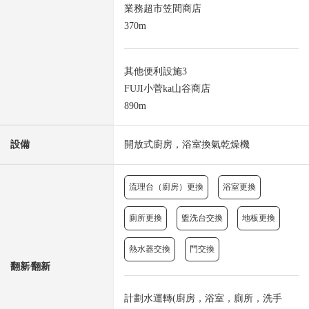
業務超市笠間商店
370m
其他便利設施3
FUJI小菅ka山谷商店
890m
設備
開放式廚房，浴室換氣乾燥機
流理台（廚房）更換
浴室更換
廁所更換
盥洗台交換
地板更換
熱水器交換
門交換
翻新⁄翻新
計劃水運轉(廚房，浴室，廁所，洗手