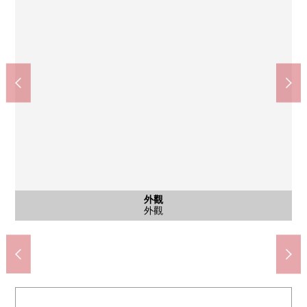
公共汽車
外觀
客廳
客廳
廚房
廚房
廚房
廚房
洗臉
廁所
室內
室內
室內
收納
收納
收納
陽台
風景
門口
門口
外觀
外觀
客廳
客廳
FUJI小菅ka山谷商店(約890m)
西本鄉小學(約930m)
西本鄉中學(約680m)
來自屋頂的風景
嵌入式衣櫃
客廳飯廳
客廳飯廳
公共汽車
西式房間
西式房間
西式房間
客廳飯廳
客廳飯廳
3份爐子
洗碗機
洗滌槽
洗臉室
外觀
廚房
廁所
壁櫥
壁櫥
屋頂
門口
門口
外觀
外觀