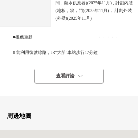
間，熱水供應器)(2025年11月) , 計劃內裝
(地板，牆，門)(2025年11月)， 計劃外裝
(外壁)(2025年11月)
■推薦重點━━━━━━━━━━━━━━━・・・・・
0 能利用復數線路，JR"大船"車站步行17分鐘
～東海道線、橫須賀線、京濱東北根岸線～
0 旭化成住宅舊施工的輕量鐵骨造
0 光照、通風關於全居室2面采光良好
查看評論
0 在2025年11月，翻新，完成
・廚房(附帶凈水器、洗碗機)
・整體衛浴(附帶再加熱功能、浴室烘乾機)
・廁所(在溫水衝洗功能)
・洗臉室(盥洗台，供洗衣使用的栓，配電板)
周邊地圖
・其他(照明，開關插座，門，熱水供應器)
・Cross，地板
・外壁