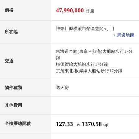
47,990,000
價格
日圓
神奈川縣橫濱市榮區笠間5丁目
所在地
> 周邊地圖
東海道本線(東京～熱海)大船站步行17分
鐘
交通
橫須賀線大船站步行17分鐘
京濱東北/根岸線大船站步行17分鐘
物件種類
透天房
其他費用
127.33
1370.58
全樓層總面積
m²/
sqf