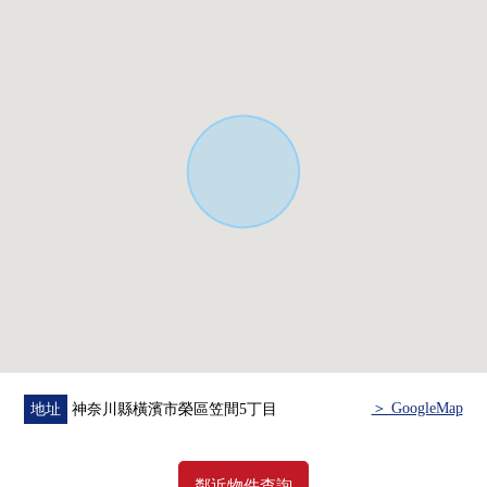
・House清洗
也把周邊環境，周圍房屋合起來，介紹。
另外，購買時的各項費用，住宅貸款資金計劃的
因為也接受需討論所以歡迎來電早熟。
免付費專線"0120-343-031"
＞ GoogleMap
地址
神奈川縣橫濱市榮區笠間5丁目
鄰近物件查詢