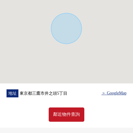
・三鷹市立第3中學約580m(步行8分鐘)
・井之頭恩賜公園約400m(步行5分鐘)
・丸井吉祥寺商店約800m(步行10分鐘)
■ 在找想要的家方面給予幫助的━━━━━・・・
房屋的詳細、需討論是如感興趣,歡迎請隨時聯繫我們。
＞ GoogleMap
地址
東京都三鷹市井之頭5丁目
鄰近物件查詢