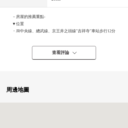
－房屋的推薦重點-
▼位置
・JR中央線、總武線、京王井之頭線"吉祥寺"車站步行12分
鐘
・京王井之頭線"井頭公園"車站步行8分鐘
・可2車站3線利用
查看評論
・到綠豐富的井之頭恩賜公園步行5分鐘
▼土地的特徴
・建築面積比80%
・容積率200%
周邊地圖
・在東北一側約5.2m公路接道
・因為不是建築包含條件待售土地所以可以自由設計
▼周邊環境
・三鷹市立第5小學約790m(步行10分鐘)