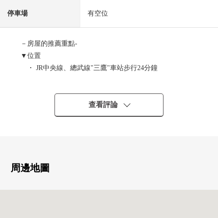
停車場
有空位
－房屋的推薦重點-
▼位置
・ JR中央線、總武線"三鷹"車站步行24分鐘
JR中央線、總武線"三鷹"車站公共汽車20分
"大成高中前"停歩6分"三鷹市政府前"停歩6分，
"三鷹農協前"停歩8分
查看評論
京王線"調布"車站公共汽車38分
"三鷹農協前"停歩8分
・ 在三鷹站，頭班車利用以及特快列車利用便利
▼Mansion的特徴
周邊地圖
・ 長谷工株式會社施工的大規模的Mansion
・ 360戶總戶數
・ 不在時便利的宅配保管櫃
・ 有作為小孩角以及派對空間可以使用的多目的房，貴