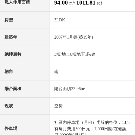
94.00
1011.81
私人使用面積
m²/
sqf
房型
3LDK
建築年
2007年1月築(築19年)
總樓層數
3樓/地上8樓地下1階建
朝向
南
陽台面積
陽台面積22.96m²
現狀
空房
社區內停車場（月租）尚餘的空位：13台
停車場
有每月費用500日元～7,000日圆(在確認