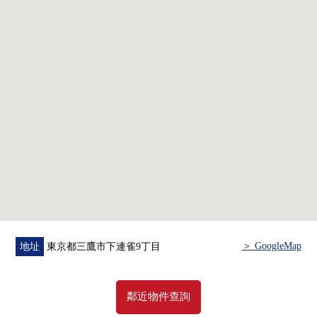
賓室
・ 寵物飼養可(有細則)
▼房間的特徴
・ 陽光關於西南邊間良好
・ 私人使用面積94.00平方公尺的3LDK
・ 陽台面積22.96平方公尺(南×西)
・ 收納豐富的房型
●0.45平方公尺的貯藏室有(在私人使用面積裡面含
有)
●嵌入式衣櫃
●家庭衣帽寄存處
・ 有隱私被保持的專用門
＞ GoogleMap
地址
東京都三鷹市下連雀9丁目
■ 在找想要的家方面給予幫助的━━━━━・・・
房屋的詳細、需討論是如感興趣,歡迎請隨時聯繫我們。
鄰近物件查詢