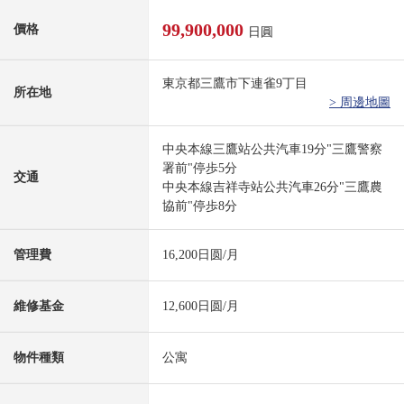
99,900,000
價格
日圓
東京都三鷹市下連雀9丁目
所在地
> 周邊地圖
中央本線三鷹站公共汽車19分"三鷹警察
署前"停歩5分
交通
中央本線吉祥寺站公共汽車26分"三鷹農
協前"停歩8分
管理費
16,200日圆/月
維修基金
12,600日圆/月
物件種類
公寓