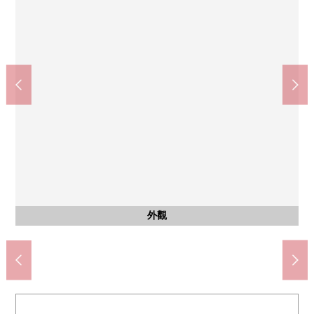
共有部分
共有部分
共有部分
停車場
陽台
風景
風景
風景
風景
其他
在峰會商店三鷹市政府的前面的商店(約590m)
長達約1,500平方公尺的"berudiogaden"(中庭)
ＯＫ三鷹上連雀商店(約540m)
三鷹市立三鷹圖書館(約730m)
市立第一中學(約290m)
市立第6小學(約710m)
三鷹市政府(約440m)
三鷹郵局(約370m)
自行車場地
自行車場地
郵件BOX
西式房間
公共汽車
共有部分
共有部分
共有部分
停車場
外觀
客廳
客廳
收納
收納
廚房
廁所
洗臉
門口
陽台
陽台
陽台
風景
風景
風景
風景
外觀
入口
外觀
外觀
入口
入口
入口
入口
入口