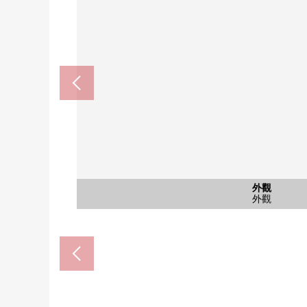
含有前面道路的外觀
停車場
停車場
外觀
外觀
外觀
7-Eleven綾瀨寺尾中的1丁目商店
MEGA唐·吉柯德綾瀨商店(約6
Create Ｓ·Ｄ綾瀨大上店(約2
綾瀨市立寺尾小學(約1710
綾瀨市立綾北中學(約600
食物一綾瀨商店(約1230
綾瀨寺尾郵局(約1160m
eibii綾瀨商店(約540m
市川醫院(約610m)
前面道路
停車場
停車場
外觀
外觀
外觀