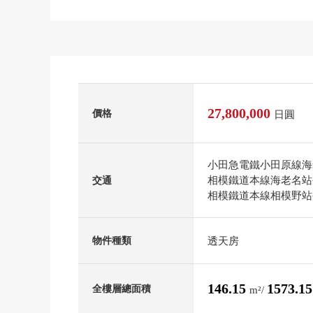
27,800,000
價格
日圓
小田急電鐵小田原線海老
相模鐵道本線海老名站公
交通
相模鐵道本線相模野站公
透天房
物件種類
146.15
1573.1
全樓層總面積
m²/