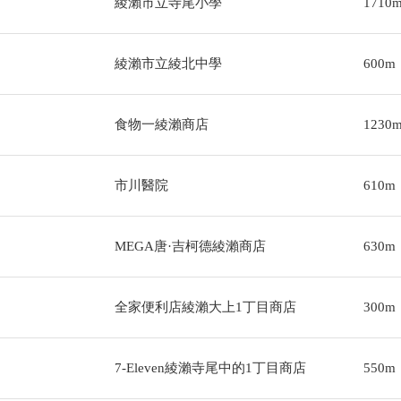
綾瀨市立寺尾小學
1710
綾瀨市立綾北中學
600m
食物一綾瀨商店
1230
市川醫院
610m
MEGA唐·吉柯德綾瀨商店
630m
全家便利店綾瀨大上1丁目商店
300m
7-Eleven綾瀨寺尾中的1丁目商店
550m