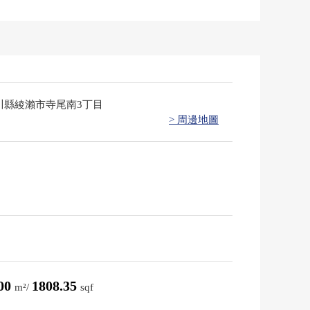
川縣綾瀨市寺尾南3丁目
> 周邊地圖
.00
1808.35
m²/
sqf