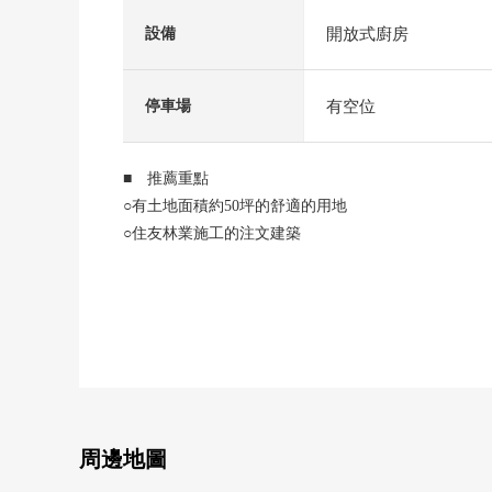
開放式廚房
設備
有空位
停車場
■ 推薦重點
○有土地面積約50坪的舒適的用地
○住友林業施工的注文建築
○有汽車空間1台
○房型4SLDK
○儲藏室或者樓梯下邊收納等的充實的存儲空間
○因為生活是斜面天花板所以感到舒適
○有地板下邊儲藏室
○第一類低層住宅專用區裡面的閒靜的住宅區
(建蔽率60%，容積率100%)
周邊地圖
■ 請隨便詢問━━━━━━━━━・・・・・