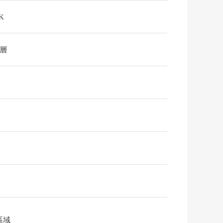
K
2層
區域