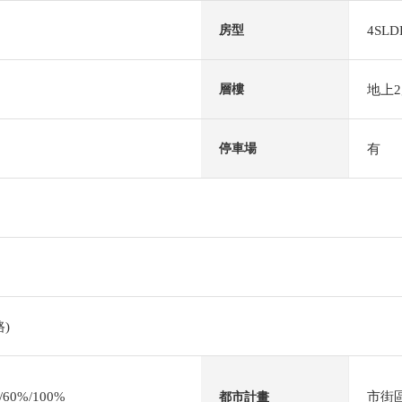
4SLD
房型
地上
層樓
有
停車場
)
0%/100%
市街
都市計畫