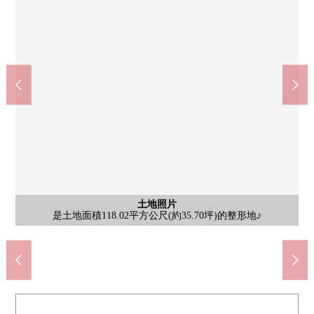
7-Eleven清瀨竹丘2丁目商店(約270m)
東久留米市立久留米中學(約940m)
全家便利店清瀨竹丘商店(約270m)
本東久留米市立村小學(約520m)
峰會罷工鹼水Renai店(約640m)
含有前面道路的外觀
含有前面道路的外觀
土地照片
土地照片
土地照片
土地照片
是土地面積118.02平方公尺(約35.70坪)的整形地♪
在第一類低層住宅專用區的閒靜的住宅區佇立。
是綠豐富，并且被切身感到自然的居住環境。
步行範圍以內有大型商業設施，購物便利♪
步行12分鐘。
步行7分鐘。
步行8分鐘。
步行4分鐘。
步行4分鐘。
[前面道路]
[前面道路]