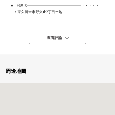
■ 房屋名━━━━━━━━━━━━━━━・・・・・
○ 東久留米市野火止2丁目土地
■ 交通━━━━━━━━━━━━━━━・・・・・
○ 西武池袋線"清瀨"車站步行18分鐘
查看評論
■ 推薦重點━━━━━━━━━━━━━━━・・・・・
○ 土地面積118.02平方公尺(約35.70坪)的整形地
○ 第一類低層住宅專用區的閒靜的住宅區
○ 不是有建築條件的待售土地
○ 綠豐富，并且被切身感到自然的居住環境
周邊地圖
○ 步行範圍以內有大型商業設施，購物便利