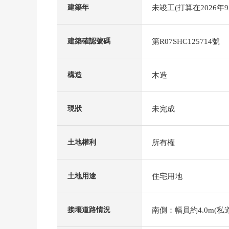
未竣工(打算在2026年
建築年
第R07SHC125714號
建築確認號碼
木造
構造
未完成
現狀
所有權
土地權利
住宅用地
土地用途
南側：幅員約4.0m(私
接壤道路情況