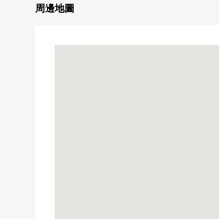
○ 用地面積99.93平方公尺(約30.22坪)
周邊地圖
○ 珍惜個人空間的4LDK
○ 第一類低層住宅專用地區的閒靜的住宅區
○ 有開放感覺的角地
○ 西武池袋線"雲雀丘"車站步行11分鐘的交通便捷的
○ 陽光關於朝南良好
○ 有和式房間
○ 地板暖氣標準設置，冬天也是從腳下暖和的居住環
○ 有便於季節東西的收藏的閣樓
○ 交通量的少的閒靜的住宅區
○ 有汽車空白(有出自車型的限制)
※埋藏文化遺產地區
※太陽光發電設備被在本房屋建築物設置。在關於太陽
另外，費用依靠在保守、點檢上。