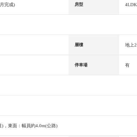
9月完成)
4LDK
房型
地上
層樓
有
停車場
道)，東面：幅員約4.0m(公路)