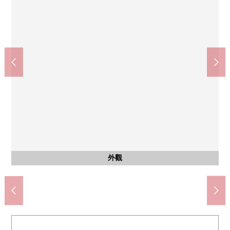
客廳
※圖片是CG在在CG在原來再現室內照片、平面圖的"空房翻新形
客廳
象"合成家具、供給品的配置例的東西，并且價格沒包括翻新工程
※圖片是在CG在原來再現室內照片、平面圖的"空房翻新形象"，
共有部分
客廳
客廳
客廳
廚房
洗臉
其他
廁所
卧室
陽台
陽台
風景
風景
院子
風景
并且價格沒包括翻新工程費用，得用現狀的遞交。
費用以及家具，和用現狀的遞交成為。
在約8張塌塌米主卧室，有嵌入式衣櫃
來自頂樓(7樓)屋頂陽台的風景
來自頂樓(7樓)屋頂陽台的風景
來自頂樓(7樓)屋頂陽台的風景
來自頂樓(7樓)屋頂陽台的風景
附帶開放式櫃台的廚房有窗。
頂樓(7樓)屋頂有陽台
頂樓(7樓)屋頂有陽台
喜澤中學校(約620m)
面向東南的亮的生活
面向東南的亮的生活
面向東南的亮的生活
喜澤小學(約480m)
浴室也有窗。
宅配BOX
其他當地
洗手間
外觀
廁所
門口
外觀
外觀
入口
入口