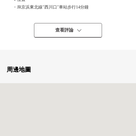
・JR京浜東北線"西川口"車站步行14分鐘
▼特徴
・關於頂樓(7樓)，陽光、通風、風景良好
查看評論
・51.76平方公尺的開放感覺溢出來的屋頂陽台
・屋頂陽台有栓和電源
～園藝以及孩子的水上遊戲能享用的～
・有保護舒適的生活的防盜門
・附帶來客時便利的TV監視器的內部對講機
周邊地圖
・在安全面考慮的24小時監視體制
・有便於不在時的行李寄存的宅配保管櫃
・全居室東南朝向
・安靜的氣氛的和式房間
・在廁所，附帶舒適的溫水衝洗馬桶座
・與家族的會話興奮起來的開放式廚房
・廚房有後門
・舒適某一間浴室1418個類型