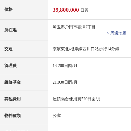
39,800,000
價格
日圓
埼玉縣戶田市喜澤2丁目
所在地
> 周邊地圖
交通
京濱東北/根岸線西川口站步行14分鐘
管理費
13,200日圆/月
維修基金
21,930日圆/月
其他費用
屋頂陽台使用費520日圆/月
物件種類
公寓