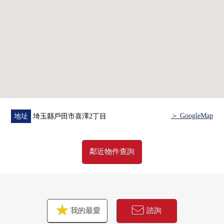
・收納力的高的嵌入式衣櫃的
▼翻新履歷
・廁所更換(2025年4月實施)
・內窗(全居室)(2023年7月實施)
・熱水器交換(2020年2月實施)
▼周邊環境
・容易做喜澤小學(約480m)喜澤第2公園(約160m)和育兒的
居住環境
＞ GoogleMap
地址
埼玉縣戶田市喜澤2丁目
■ 在找想要的家方面給予幫助的━━━━━・・・
房屋的詳細、需討論是如感興趣,歡迎請隨時聯繫我們。
鄰近物件查詢
我的最愛
諮詢