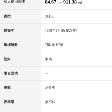
84.67
911.38
私人使用面積
m²/
sqf
房型
3LDK
建築年
1998年2月築(築28年)
總樓層數
7樓/地上7層
朝向
東南
陽台面積
－
現狀
居住中
停車場
無空位