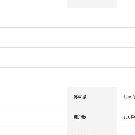
無空
停車場
110戶
總戶數