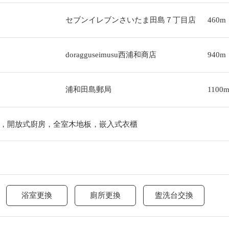
セブンイレブンさいたま田島７丁目店
460m
doragguseimusu西浦和商店
940m
浦和田島郵局
1100
，開放式廚房，全室木地板，嵌入式衣櫃
浴室更換
廁所更換
盥洗台交換