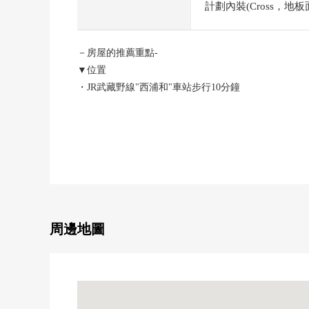
計劃內裝(Cross，地板
－房屋的推薦重點-
▼位置
・JR武藏野線"西浦和"車站步行10分鐘
▼特徴
・派對空間或者小孩角等的共用設施豐富
・不郵件在大廳入口的外面出來而能拿出的全部信箱
・甚至嬰兒車以及輪椅在從屬於斜面的入口放心，出入
・采用無柱子的突出的無效的架子施工方法
・向東南有，作為陽光良好度的3LDK
・人造大理天板的組合廚房
周邊地圖
▼翻新內容(2026年3月實施)
・廚房交換
・浴室交換