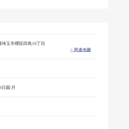
縣埼玉市櫻區田島10丁目
> 周邊地圖
80日圆/月