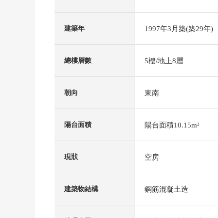
1997年3月築(築29年)
建築年
5樓/地上8層
總樓層數
東南
朝向
陽台面積10.15m²
陽台面積
空房
現狀
鋼筋混凝土造
建築物結構