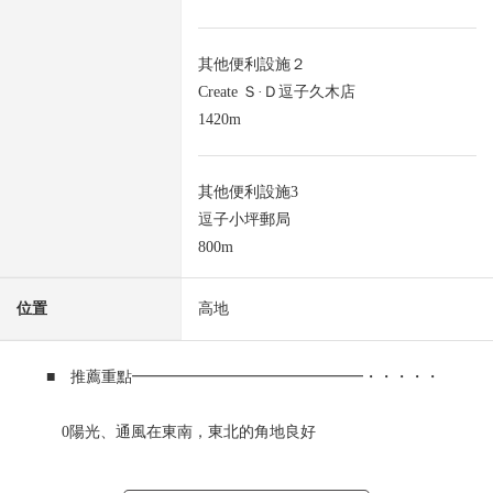
其他便利設施２
Create Ｓ·Ｄ逗子久木店
1420m
其他便利設施3
逗子小坪郵局
800m
位置
高地
■ 推薦重點━━━━━━━━━━━━━━━・・・・・
0陽光、通風在東南，東北的角地良好
0高地的南講壇的分塊出售的土地內