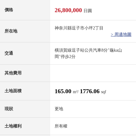
26,800,000
價格
日圓
神奈川縣逗子市小坪2丁目
所在地
> 周邊地圖
橫須賀線逗子站公共汽車8分"龜ka山
交通
岡"停歩2分
其他費用
165.00
1776.06
土地面積
m²/
sqf
現狀
更地
土地權利
所有權