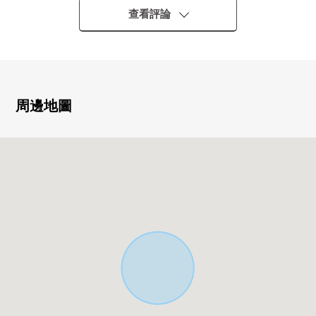
查看評論
0土地面積、約49.9坪
0位於第一類低層住宅專用區裡面的閒靜的住宅區
0到小坪小學步行7分鐘
周邊地圖
0在有建築條件的土地，沒有
0能在喜歡的計劃、建築公司討論