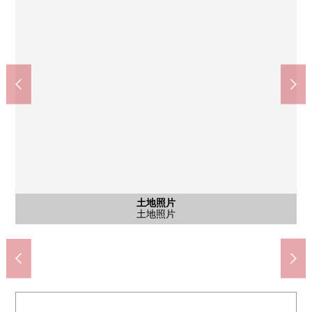
逗子小坪郵局(約800m)
步行10分鐘。郵件窗口平日從9:00到17:00儲蓄窗口平日9:00～
逗子市立小坪小學(約500m)
16:00ATM平日從9:00到17:30星期六從9:00到12:30保險窗口平日從
步行7分鐘。學校教育目標是"心hirokutakumashikukiraritokagayaku
Create Ｓ·Ｄ逗子久木店(約1420m)
全家便利店逗子小坪店(約260m)
逗子市立久木中學(約2270m)
湘南紀念小坪診所(約270m)
額田紀念醫院(約1480m)
含有前面道路的外觀
含有前面道路的外觀
含有前面道路的外觀
含有前面道路的外觀
土地照片
土地照片
土地照片
土地照片
土地照片
土地照片
土地照片
土地照片
土地照片
小坪人"。在HP，學校dayorigago可以看。
步行10分鐘的營業時間是從6:00到24:00。
步行18分鐘。
步行19分鐘。
步行27分鐘。
步行4分鐘。
9:00到16:00
土地照片
土地照片
土地照片
土地照片
土地照片
土地照片
前面道路
土地照片
前面道路
土地照片
前面道路
土地照片
前面道路