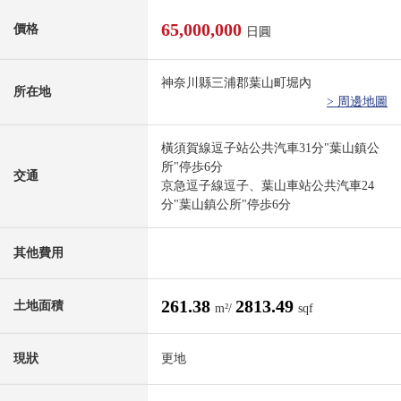
65,000,000
價格
日圓
神奈川縣三浦郡葉山町堀內
所在地
> 周邊地圖
橫須賀線逗子站公共汽車31分"葉山鎮公
所"停歩6分
交通
京急逗子線逗子、葉山車站公共汽車24
分"葉山鎮公所"停歩6分
其他費用
261.38
2813.49
土地面積
m²/
sqf
現狀
更地