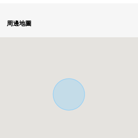
▼土地的特徴
・為面向南道路陽光良好
周邊地圖
・不是有建築條件的土地
能在喜歡的House廠商、建築公司建造
▼周邊環境
・葉山町政府機關步行5分鐘(約400m)
・葉山町立葉山小學步行8分鐘(約580m)
■ 在找想要的家方面給予幫助的━━━━━・・・
房屋的詳細、需討論是如感興趣,歡迎請隨時聯繫我們。