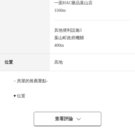
一面HAC藥品葉山店
1160m
其他便利設施3
葉山町政府機關
400m
位置
高地
－房屋的推薦重點-
▼位置
・能超過2沿線利用
・JR橫須賀線"逗子"車站公共汽車31分
"葉山鎮公所"停徒歩6分
查看評論
・京急逗子線"逗子、葉山"車站公共汽車24分
"葉山鎮公所"停徒歩6分