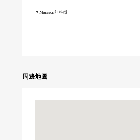
▼Mansion的特徴
・令和6年築，積水住宅株式會社其他2家是開發商的Tower 
・株式會社竹中工務店施工，免震×制震的混合結構
・有泊車走道的入口、像寬敞的休息室、內走廊設計的
・在各層設置垃圾堆放處(指定時間有)
・寵物飼養可(出自規章的限制有)
・Sky休息室·貴賓室等的共用設施充實(有償)
▼房間的特徴
周邊地圖
・被雙重的地板采用雙重的天花板構造，復數層玻璃
・私人使用面積89.72平方公尺的3LDK，約5.6張塌
・在客餐廳地板暖氣有
・能從北、西的邊間，Garden Terrace希望海和綠
・在1住戸1台地面停車場平放，是有停車場
▼設備
・1618尺寸的浴室(有浴室換氣乾燥暖氣時機)