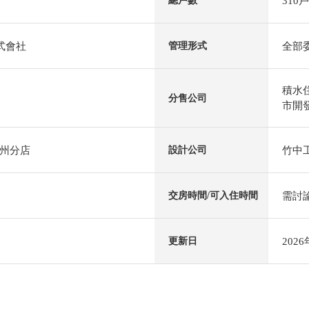
310戶
總戶數
式會社
全部
管理形式
積水
分售公司
市開
州分店
竹中
設計公司
需討
交房時間/可入住時間
202
更新日