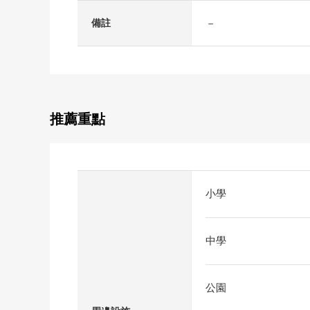
－
備註
推薦重點
小學
中學
公園