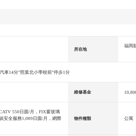
福岡
所在地
車14分"照葉北小學校前"停歩1分
10,8
維修基金
ATV 550日圆/月，FIX窗玻璃
鎮安全服務1,089日圆/月，網際
公寓
物件種類