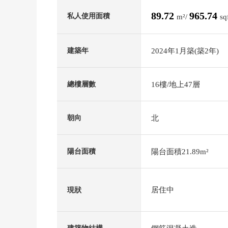
89.72
965.74
私人使用面積
m²/
sq
2024年1月築(築2年)
建築年
16樓/地上47層
總樓層數
北
朝向
陽台面積21.89m²
陽台面積
居住中
現狀