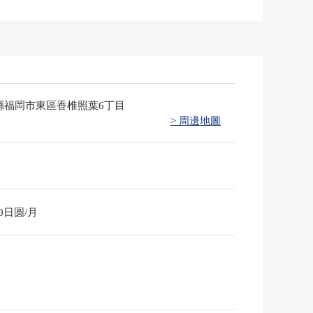
縣福岡市東區香椎照葉6丁目
> 周邊地圖
00日圆/月