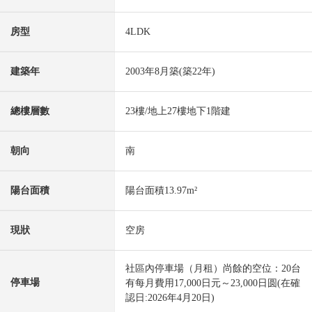
房型
4LDK
建築年
2003年8月築(築22年)
總樓層數
23樓/地上27樓地下1階建
朝向
南
陽台面積
陽台面積13.97m²
現狀
空房
社區內停車場（月租）尚餘的空位：20台
停車場
有每月費用17,000日元～23,000日圆(在確
認日:2026年4月20日)