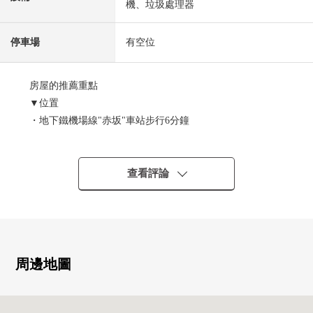
機、垃圾處理器
停車場
有空位
房屋的推薦重點
▼位置
・地下鐵機場線"赤坂"車站步行6分鐘
・按照西鐵公共汽車"平和台"停徒歩2分
・到舞鶴公園約180m(步行3分鐘)。在綠豐富的環境可以度
過。
查看評論
▼Mansion的特徴
・沿著昭和通建起來的27層樓免震構造的Tower Residence
・在Square Forme有穩重的感的設計
・共用走廊像飯店的內走廊式樣
・寵物飼養可(有出自規章的限制)
周邊地圖
・大成建設株式會社施工
・防盜門，24小時有人管理等的充實的安全
・有宅配保管櫃