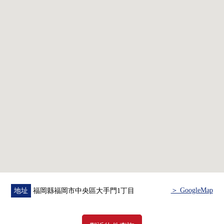
・皇家隊Ｘ休息室在22樓
▼房間的特徴
・關於27層樓23樓部分，風景良好
・面向南、西面的採光房
・從住戸，眺望大濠公園的湖面的精華部分的風景擴大。
・樓下為皇家隊Ｘ休息室是難以在意腳步聲的房間。
・確保私人使用面積136.91平方公尺的寬敞的住戸
・約30.1張塌塌米LDK，在主卧室有約10.4張塌塌米和舒適
的生活空間
・廚房有地板下邊收納
・能從LDK，走廊的兩者連接的洗臉室
・1620尺寸的浴室
＞ GoogleMap
地址
福岡縣福岡市中央區大手門1丁目