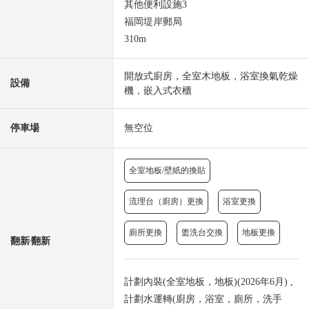
其他便利設施3
福岡堤岸郵局
310m
開放式廚房，全室木地板，浴室換氣乾燥
設備
機，嵌入式衣櫃
停車場
無空位
全室地板/壁紙的換貼
流理台（廚房）更換
浴室更換
廁所更換
盥洗台交換
地板更換
翻新⁄翻新
計劃內裝(全室地板，地板)(2026年6月) ,
計劃水運轉(廚房，浴室，廁所，洗手