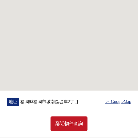
・組合廚房交換
・盥洗台交換
・整體衛浴交換(在浴室換氣乾燥機)
・衝洗班次座次廁所更換
・門、門口收納等的交換
■ 在找想要的家方面給予幫助的━━━━━・・・
房屋的詳細、需討論是如感興趣,歡迎請隨時聯繫我們。
＞ GoogleMap
地址
福岡縣福岡市城南區堤岸2丁目
鄰近物件查詢