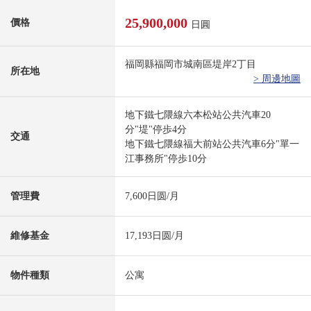
25,900,000
價格
日圓
福岡縣福岡市城南區堤岸2丁目
所在地
> 周邊地圖
地下鐵七隈線六本松站公共汽車20
分"堤"停歩4分
交通
地下鐵七隈線福大前站公共汽車6分"單一
江事務所"停歩10分
管理費
7,600日圆/月
維修基金
17,193日圆/月
物件種類
公寓