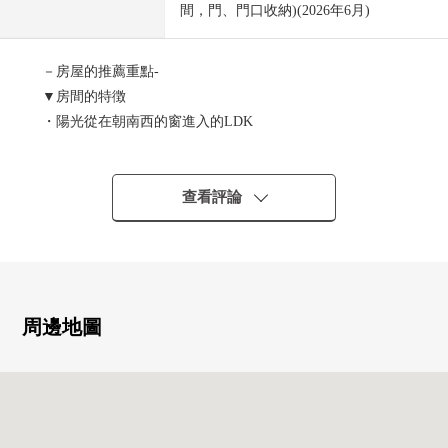
間，門、門口收納)(2026年6月)
－房屋的推薦重點-
▼房間的特徴
・陽光從在朝南西的窗進入的LDK
・對約7張塌塌米西式房間，收納力高的嵌入式衣櫃的
・用全室木地板式樣安靜的氣氛的裝修
・在約5張塌塌米西式房間，根據生活方式可以使用的可動
查看評論
的隔開有
・與家族的會話興奮起來的開放式廚房
▼設備
・從屬於貯藏室
周邊地圖
・在食器洗淨乾燥機飯後的收拾輕鬆
・在雨的日的洗衣，也有積極活動的浴室烘乾機、暖氣
▼翻新內容(2026年6月實施)
・地板張替、Cross張替