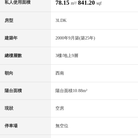
78.15
841.20
私人使用面積
m²/
sqf
房型
3LDK
建築年
2000年9月築(築25年)
總樓層數
3樓/地上9層
朝向
西南
陽台面積
陽台面積10.88m²
現狀
空房
停車場
無空位