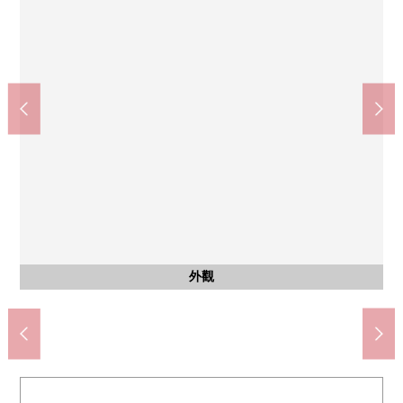
西式房間
西式房間
西式房間
西式房間
西式房間
西式房間
西式房間
西式房間
共有部分
共有部分
共有部分
客廳
客廳
客廳
客廳
其他
廚房
廚房
收納
室內
收納
收納
福岡市立堤岸小學(約150m)
Lawson城南堤店(約20m)
約5.0張塌塌米西式房間
約6.6張塌塌米西式房間
福岡堤岸郵局(約310m)
約13.2張塌塌米LDK
約13.2張塌塌米LDK
約13.2張塌塌米LDK
約13.2張塌塌米LDK
Sunny堤店(約350m)
長尾中學(約1140m)
約5.0張塌塌米
約5.0張塌塌米
約5.0張塌塌米
約7.0張塌塌米
約7.0張塌塌米
約7.0張塌塌米
約6.6張塌塌米
約6.6張塌塌米
約6.6張塌塌米
腳踏車停放處
嵌入式衣櫃
宅配保管櫃
公共汽車
3份爐子
洗滌槽
停車場
停車場
外觀
櫃台
廚房
廚房
陽台
洗臉
洗臉
廁所
陽台
室內
門口
入口
入口
入口
信箱
外觀