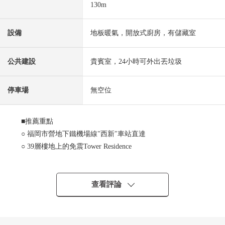
130m
設備
地板暖氣，開放式廚房，有儲藏室
公共建設
貴賓室，24小時可外出丟垃圾
停車場
無空位
■推薦重點
○ 福岡市營地下鐵機場線"西新"車站直達
○ 39層樓地上的免震Tower Residence
○ 從地下鐵剪票口到7樓入口直達的住宅樓電梯
○ 寵物飼養可(出自規章的限制有)
～充實的共用設施～
查看評論
○ 能從風景的美分外好看的Sky View休息室，38樓的高度眺
望博多灣。
○ 能用於閱讀以及學習上的亮的研究房