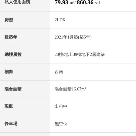
79.93
860.36
私人使用面積
m²/
sqf
房型
2LDK
建築年
2021年1月築(築5年)
總樓層數
20樓/地上39樓地下2層建築
朝向
西南
陽台面積
陽台面積16.67m²
現狀
出租中
停車場
無空位