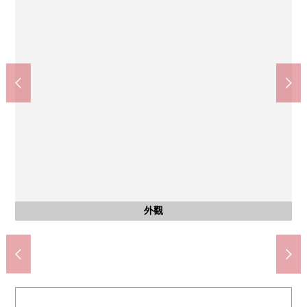
福岡紀念醫院(約280m)
PRALIVA(約40m)
公共汽車
其他內省
外觀
入口
入口
陽台
風景
客廳
客廳
客廳
廚房
洗臉
洗臉
廁所
室內
室內
室內
收納
門口
MAXVALU特快西新商店(約310m)
約7.0張塌塌米西式房間
約7.0張塌塌米西式房間
約5.0張塌塌米西式房間
100途中學校(約1610m)
約0.9張塌塌米儲藏室
約23.7張塌塌米LDK
約23.7張塌塌米LDK
約23.7張塌塌米LDK
西新小學(約670m)
步行1分鐘
步行4分鐘
大廳入口
大廳入口
洗衣麵包
盥洗台
外觀
名牌
入口
陽台
風景
廚房
浴室
廁所
走廊
門口