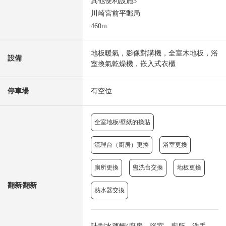
其他便利設施3
川崎宮前平郵局
460m
地板暖氣，影像對講機，全室木地板，浴
設備
室換氣乾燥機，嵌入式衣櫃
停車場
有空位
全室地板/壁紙的換貼
流理台（廚房）更換
浴室更換
廁所更換
盥洗台交換
地板更換
翻新⁄翻新
熱水器交換