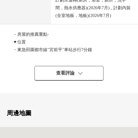
計劃水運轉(廚房，浴室，廁所，洗手
間，熱水供應器)(2026年7月) , 計劃內裝
(全室地板，地板)(2026年7月)
－房屋的推薦重點-
▼位置
・東急田園都市線"宮前平"車站步行7分鐘
・東急田園都市線"宮崎台"車站步行10分鐘
▼Mansion的特徴
・24小時用安全安心的生活
查看評論
・已經附帶TV監視器的內部對講機設置
・宅配保管櫃，行李領取便利
・可飼養寵物（有規定）※到2隻1住戸(狗或者貓)
・用地裡面的停車場空，并且有
(全長:5000mm，整幅:1850mm)，
周邊地圖
總高度：1550mm，重量：1700mm)
▼房間的特徴
・約71.98平方公尺的容易使用的3LDK