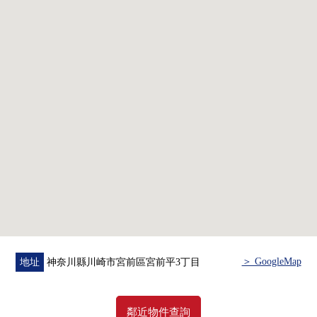
・在全居室確保存儲空間
・在樓梯井明亮地作為通風良好度的設計
▼翻新內容(2026年7月完畢)
・組合廚房交換
・整體衛浴交換
・盥洗台交換
・廁所更換
・熱水器交換
・門、收納交換
・地板張替換
・層瓷磚張替換(門口、洗手間、廁所)
・Cross全盤張替換
・House清洗
・供排水管更新
＞ GoogleMap
地址
神奈川縣川崎市宮前區宮前平3丁目
■ 在找想要的家方面給予幫助的━━━━━・・・
翻新實施房屋。
詳細是如感興趣,歡迎請隨時聯繫我們。
鄰近物件查詢