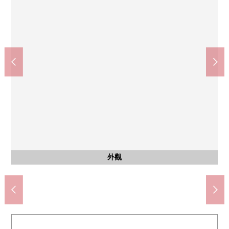
全家便利店再Ｋｏｓｓ川崎宮前平商店(約190m)
川崎市立宮前平小學(約230m)
ＯＫ宮崎台商店(約550m)
宮前平中學(約260m)
風景
其他
來自陽台的風景
步行4分鐘。
宅配保管櫃
步行7分鐘
步行3分鐘
步行3分鐘
停車場
外觀
外觀
入口
入口
陽台