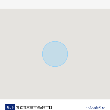
○是容易到小學步行5分鐘，中學步行1分鐘做育兒的環境
＞ GoogleMap
地址
東京都三鷹市野崎3丁目