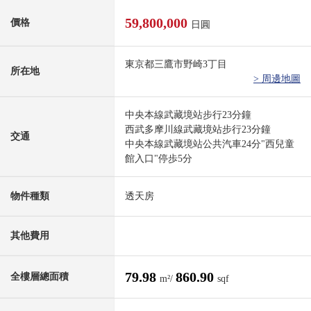
59,800,000
價格
日圓
東京都三鷹市野崎3丁目
所在地
> 周邊地圖
中央本線武藏境站步行23分鐘
西武多摩川線武藏境站步行23分鐘
交通
中央本線武藏境站公共汽車24分"西兒童
館入口"停歩5分
物件種類
透天房
其他費用
79.98
860.90
全樓層總面積
m²/
sqf