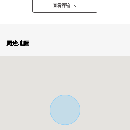
○第一類低層住宅專用區裡面的閒靜的住宅區
查看評論
○房型7LDK
○用地面積154.67平方公尺
○建築面積171.37平方公尺
○有全居室收納
○家務流跡線短的L字型的廚房
周邊地圖
○3層，并且有家電梯
○便於超市以及便利店，公園等的生活的設施在近鄰充實
01988年3月1樓部分，1999年8月1.2.3樓部分增建
※本房屋正超過規定的容積率，不能查對再建築建造同規
模的建築物。
※和本房屋用地和南側道路，有高低差別。
[對國分寺、小平區域在討論移動的顧客]
※也承受關於國分寺、小平區域以外的房地產的出售的需
討論。
■也把自己的家的"出售"交給三井Rehouse請。