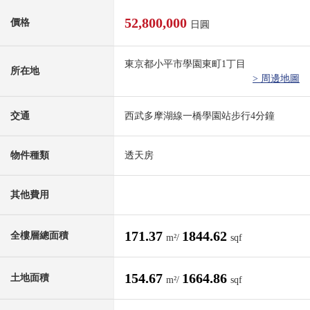
52,800,000
價格
日圓
東京都小平市學園東町1丁目
所在地
> 周邊地圖
交通
西武多摩湖線一橋學園站步行4分鐘
物件種類
透天房
其他費用
171.37
1844.62
全樓層總面積
m²/
sqf
154.67
1664.86
土地面積
m²/
sqf