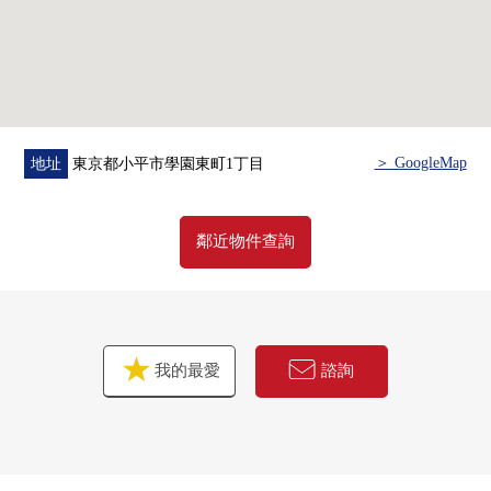
・是否最好開始什麼雖然是否是否"出售是以前購買是以
前"想重新購買可是不知道。
・想把握擁有房地產的行情。
・因為剩下自己的家的住宅貸款所以想談無勉強的資金計
劃。
在顧客的情形合起來，合計，從住在的購買到出售，支
＞ GoogleMap
地址
東京都小平市學園東町1丁目
援。
首先，在免付費專線，請命令擁有房地產的概要。
鄰近物件查詢
"免費評估的申請"是免付費專線0120-323-620
詳細的，到負責如感興趣,歡迎請隨時聯繫我們。
我的最愛
諮詢