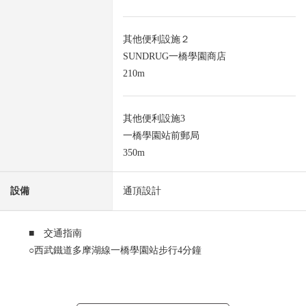
其他便利設施２
SUNDRUG一橋學園商店
210m
其他便利設施3
一橋學園站前郵局
350m
設備
通頂設計
■ 交通指南
○西武鐵道多摩湖線一橋學園站步行4分鐘
■ 推薦重點
○最近車站步行4分鐘的良好地理位置