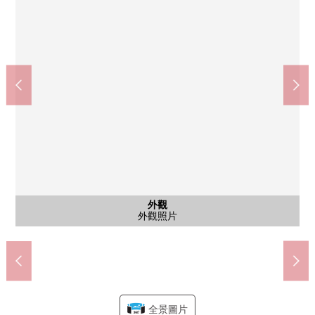
MINISTOP幕張海灣Park店(約240m)
ZOZO Park本田足球區域(約120m)
幕張海灣Park醫療中心(約150m)
幕張海灣Park的街景(約320m)
若葉3丁目公園(約150m)
打瀨中學(約1410m)
打瀨小學(約650m)
西式房間
西式房間
西式房間
公共汽車
共有部分
共有部分
共有部分
共有部分
共有部分
共有部分
共有部分
共有部分
共有部分
外觀
風景
風景
風景
客廳
客廳
廚房
室內
室內
室內
洗臉
廁所
風景
風景
靠自己這邊右側是Sky Grand Tower。正面的道路是單行道道路。
AEON STYLE幕張海灣Park(約230m)
幕張海灘煙火節20262026年8月1日
1418尺寸的整體衛浴
是來自陽台的夜景
郵件角(集合信箱)
地方自治團體房
洗臉室的樣子
腳踏車停放處
步行3分鐘。
步行2分鐘。
步行2分鐘。
步行9分鐘。
西式房間(1)
西式房間(1)
西式房間(2)
西式房間(2)
西式房間(3)
西式房間(3)
前門衛桌子
自動售貨機
寵物洗腳場
步行18分鐘
Grand入口
步行2分鐘
宅配BOX
外觀照片
客廳飯廳
電梯間
風景
客廳
廚房
廁所
風景
風景
全景圖片