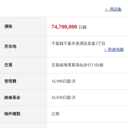
＞ 用語集
74,700,000
價格
日圓
千葉縣千葉市美濱區若葉3丁目
所在地
> 周邊地圖
交通
京葉線海濱幕張站步行13分鐘
管理費
16,990日圆/月
維修基金
16,830日圆/月
物件種類
公寓