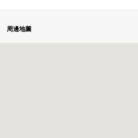
・826戶地上48層樓總戶數
・對Tower棟采用中間免震構造。
難以傳到建築物，做地震能源。
・網際網路是Mansion總括合同。
周邊地圖
經濟上能使用出自光纖的高速通信
・在共用空間維修保養Wi-Fi環境
・經濟的電力總括接受電力，采用
(從電力公司概括在全體Mansion使用的電力)
購買，分配給分別的家的系統)
・考慮便利性，在各層設置垃圾堆放處。
可以丟垃圾24小時
・在近鄰硬幣停車(EV充電&汽車份額對應)
・作為居住者專用的租賃自行車，
坡道也準備能輕鬆奔跑的電動輔助在的自行車
▼房間的特徴
・25樓向西
・76.52平方公尺3LDK