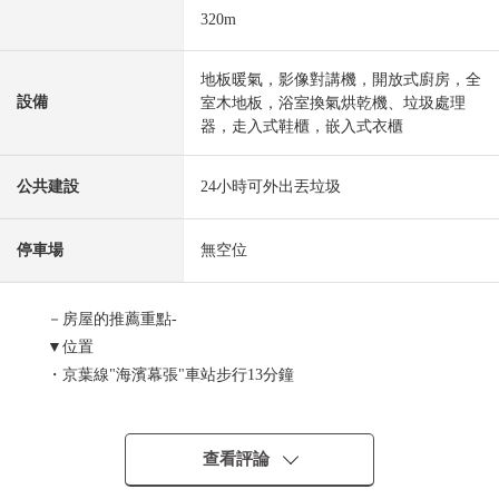
320m
地板暖氣，影像對講機，開放式廚房，全
設備
室木地板，浴室換氣烘乾機、垃圾處理
器，走入式鞋櫃，嵌入式衣櫃
公共建設
24小時可外出丟垃圾
停車場
無空位
－房屋的推薦重點-
▼位置
・京葉線"海濱幕張"車站步行13分鐘
(公園剪票口步行11分鐘的※從4點45分到22點)
▼Mansion的特徴
查看評論
・三井不動產Residential株式會社其他開發商