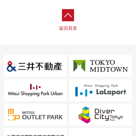
・若葉3丁目公園 約150m
■ 在找想要的家方面給予幫助的━━━━━・・・
返回頁首
房屋的詳細、需討論是如感興趣,歡迎請隨時聯繫我們。