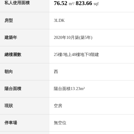
76.52
823.66
私人使用面積
m²/
sqf
房型
3LDK
建築年
2020年10月築(築5年)
總樓層數
25樓/地上48樓地下0階建
朝向
西
陽台面積
陽台面積13.23m²
現狀
空房
停車場
無空位