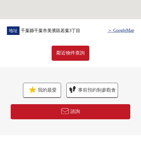
・約15.1張塌塌米客廳飯廳廚房
有從腳下熱的地板暖氣
・在廚房，有垃圾處理器、食器洗淨乾燥機
・出現放平板電腦的顯示器餐具室
＞ GoogleMap
地址
千葉縣千葉市美濱區若葉3丁目
・盥洗台用1具櫃台盤子型衛生
・浴室是有1418尺寸、浴室暖氣烘乾機的節水淋浴
・嵌入式衣櫃(約1.0張塌塌米)
鄰近物件查詢
走入式鞋櫃(約1.2張塌塌米)豐富的收藏
▼設備
・地板暖氣(客餐廳)
我的最愛
事前預約制參觀會
・洗碗機/垃圾處理器
・浴室1418尺寸
・浴室暖氣烘乾機
諮詢
▼周邊環境
・AEON STYLE幕張海灣Park約230m
・打瀨小學 約650m