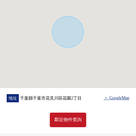
・西友新檢見川商店約500m
■ 在找想要的家方面給予幫助的━━━━━・・・
房屋的詳細、需討論是如感興趣,歡迎請隨時聯繫我們。
＞ GoogleMap
地址
千葉縣千葉市花見川區花園2丁目
鄰近物件查詢