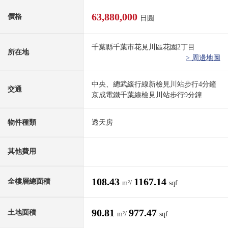
63,880,000
價格
日圓
千葉縣千葉市花見川區花園2丁目
所在地
> 周邊地圖
中央、總武緩行線新檢見川站步行4分鐘
交通
京成電鐵千葉線檢見川站步行9分鐘
物件種類
透天房
其他費用
108.43
1167.14
全樓層總面積
m²/
sqf
90.81
977.47
土地面積
m²/
sqf