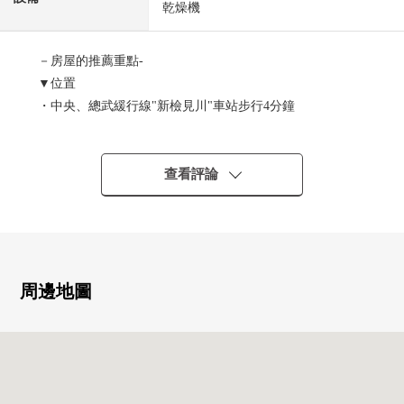
乾燥機
－房屋的推薦重點-
▼位置
・中央、總武緩行線"新檢見川"車站步行4分鐘
・京成電鐵千葉線"檢見川"車站步行9分鐘
▼特徴
查看評論
・2024年6月完成計劃的新建透天房
・土地面積：90.81平方公尺的1LDK
・地板暖氣有(客餐廳部分)
・與家族的會話興奮起來的開放式廚房
・地板預先收納有
周邊地圖
・浴室換氣乾燥機有
▼周邊環境
・千葉市立花園小學約500m
・千葉市立花園中學約400m