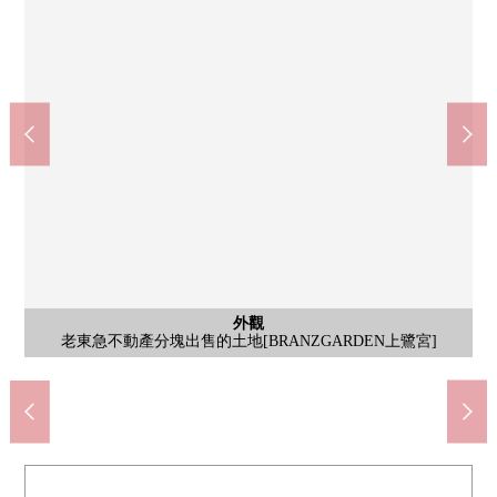
外觀
院子
正設立露台，盡管是感覺，但是可以度過外面的空氣。是被在日
豐富的存儲空間、約5.2張塌塌米的小房間背後收納、壁櫥、壁
富士見台站(西武池袋線)(約610m)
鷺之宮站(西武新宿線)(約1310m)
含有前面道路的外觀
含有前面道路的外觀
外觀
老東急不動產分塊出售的土地[BRANZGARDEN上鷺宮]
全家便利店上鷺宮2丁目商店(約700m)
Mybasket富士見台千川份店(約500m)
Create SD中野上鷺宮商店(約550m)
西武池袋線富士見台站步行8分鐘
如感興趣,歡迎請隨時聯繫我們。
中野區長靴鷺宮小學(約350m)
中野區立北中野中學(約550m)
富士見台站前郵局(約450m)
櫥、廚房地板下邊收藏
常中隨便出去的空間。
步行17分鐘
步行8分鐘
院子