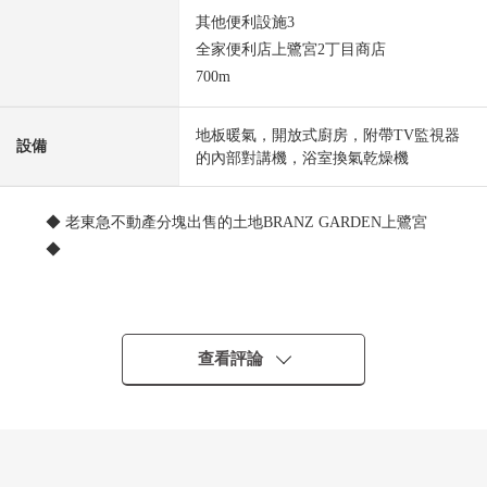
其他便利設施3
全家便利店上鷺宮2丁目商店
700m
地板暖氣，開放式廚房，附帶TV監視器
設備
的內部對講機，浴室換氣乾燥機
◆ 老東急不動產分塊出售的土地BRANZ GARDEN上鷺宮
◆
■交通━━━━━━━━━━━━━━━・・・・・
西武池袋線"富士見台"車站步行8分鐘
西武新宿線"鷺之宮"車站步行17分鐘
查看評論
■推薦重點━━━━━━━━━━━━━━━・・・・・
○ 陽光良好度
○ 土地面積115.57平方公尺(約34.95坪)