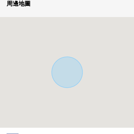
○ 建築面積91.63平方公尺(約27.71坪)
周邊地圖
○ 房型4LDK
○ 有露天
○ 地板暖氣有(客廳飯廳部分)
○ 豐富的收藏
・約5.2張塌塌米小房間背後收納
・壁櫥
・壁櫥
・廚房地板下邊收納
[比負責人]
這次看主頁詳細，表示衷心感謝。是西武池袋線"富士見
台"車站步行8分鐘的4LDK的透天房的介紹。
比諮詢心恭候您的光臨。