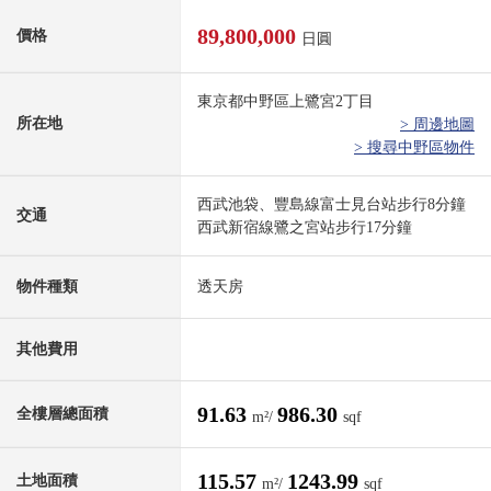
89,800,000
價格
日圓
東京都中野區上鷺宮2丁目
所在地
> 周邊地圖
> 搜尋中野區物件
西武池袋、豐島線富士見台站步行8分鐘
交通
西武新宿線鷺之宮站步行17分鐘
物件種類
透天房
其他費用
91.63
986.30
全樓層總面積
m²/
sqf
115.57
1243.99
土地面積
m²/
sqf