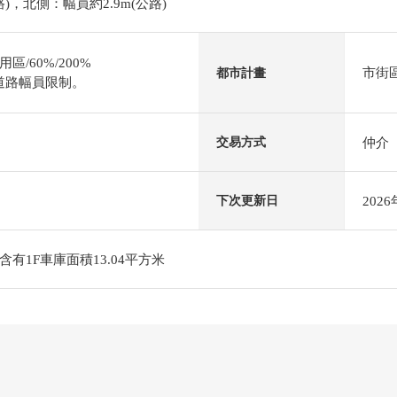
路)，北側：幅員約2.9m(公路)
/60%/200%
市街
都市計畫
道路幅員限制。
仲介
交易方式
202
下次更新日
有1F車庫面積13.04平方米