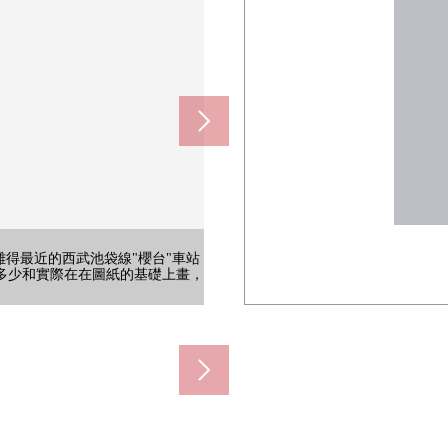
50m)
到離得最近的西武池袋線"櫻台"車站
消耗品收拾起來的可動的擱板。同
活是少的上學距離。棒球、足球、
約300m)
390m)
10m)
20m)
60m)
曬洗的衣物而且好像也能作為垃圾的
兒車等的在屋外使用的項目的保管。
外壁有高的絕熱性、耐久性、隔音性
多少和實際在在圖紙的基礎上畫，
分成兩份，是類型。好像卧室以及
空間。放餐廳安排或者沙發，好像能
業時間從9:00到22:00。配藥
面采光作為愛好以及遠距工作，家務
的陽台曬的洗的衣物收拾起來。不僅
面向大的道路不比較在意汽車的引擎
、糕點、酒被辦理。小肚子離房屋
用或者公用事業費的支付的時候，
疲勞瘦。熱水難以冷掉的斷熱浴缸以
發送時間，能無多心而出去。請隨
品被辦理。因為營業時間長所以也
手語、電子計算等的興趣活動小組
時候以及忙的時間段使用。冬天作為
活動的情況下走路。在HP，上課
掉，舒適。即使地鐵、汽車任何一
西角地，爽風吹過。是步行7分鐘的
能把家族用共有使用的項目收拾起
設置(LED照明、鏡子有陰結尾
洗淨乾燥機、凈水器型淋浴栓被搭
受在家族各位也出遠門開車兜風。
·條形碼結算。/24時間營業。
載，好像能減輕在意的味道。
日，乾燥的浴室暖氣烘乾機。
便順路去。/24時間營業。
以及季節家電，戶外用品。
校歌、校徽、教育目標。
期六/星期日·節假日，停業。
的家庭容易渡過的區域。
交通量以及道路狀況。
也能舒適地渡過冬天。
成各種各樣的用法。
藏衣服或者小東西。
采光，陽光充分灌。
順利的非接觸鍵。
0到24:00。
，保養是簡單。
實現。
利用。