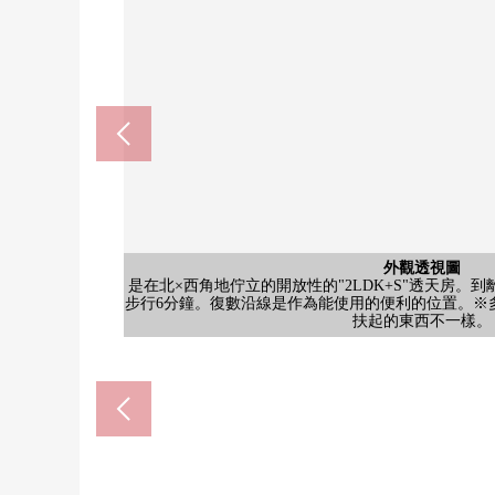
練馬區立開進第二中學校(約8
外觀透視圖
其他當地
是在北×西角地佇立的開放性的"2LDK+S"透天房。
會話興奮起來的開放式廚房有能把加工貯藏食品以及
負擔在變得用學習和興趣活動小組的兩立忙的中學生
7-Eleven練馬櫻台4丁目商店(
Lawson練馬櫻台1丁目商店(約
練馬區立開進第二小學校(約2
Mybasket練馬站北口店(約3
Tomod's Emio櫻台店(約4
含有前面道路的外觀
含有前面道路的外觀
含有前面道路的外觀
含有前面道路的外觀
含有前面道路的外觀
含有前面道路的外觀
含有前面道路的外觀
其他當地
其他當地
其他當地
其他當地
其他當地
其他當地
其他當地
其他當地
能進出2樓LDK的掃出窗的朝西的陽台被設置。不僅
門口不僅門口收納而且有SIC。可以衣服、雨具、嬰
是Low-E復數層玻璃(斷熱型)被窗玻璃做挑選的家。
步行6分鐘。復數沿線是作為能使用的便利的位置。※
兩個西式房間被在3樓匯集。能舒適地渡過私人的時間
被在隱私考慮的2樓LDK，有約18.8張塌塌米舒適的
關於配藥藥店併設店鋪，在購物順便可以藥的領取。/店鋪營
約5.0張塌塌米儲藏室在1樓。舒服，并且好像也用2
約7.8張塌塌米西式房間有WIC。就這樣能把在朝西
前面道路幅員是北側約2.9m、西側約4.0m。因為沒
自助收銀台被在ATM、多復印機設置的便利店。盒飯
商店裡面的廚房被設置的便利店。在想到了ATM的利
浴室泡在熱水裡面用1616尺寸舒適地，癒好像由於
甚至不在時能收到行李的宅配保管櫃被設置。不在意
便於每天的購物的超市。新鮮食品、調料、酒、日用
田徑比賽、軟式網球、桌球、吹奏樂、農業、抄寫、
廁所被在1.3樓的2個地方安置，也能無多心而來客
在孩子容易上學6年的距離有，監護人的也容易在學校
有門口直通的車庫(出自車型的)，也難以到雨的日濕
超過全居室2面采光超過.0張塌塌米&6的家。在北×
收納被為2樓LDK設定。文具以及醫藥品，工具總結
3面鏡子式樣的有淋浴的盥洗台被在洗臉，脫衣服的室
時地能烹調的玻璃TOP 3份爐子被采用。內置食器
方面的交通工具主要也容易移動。在休息的日，能享
在能用散步感覺順路去的距離有。可信用卡、電子貨幣
舒適的溫水衝洗班次座次。功率除異味的功能被搭
及節水淋浴頭被采用。有也能使洗的衣物到雨的
近空出來的時候以及日用品的為添購而好像也能隨
衣服而且，能和感覺清醒收藏也飛翔距離情況
或者儀式等的樣子被有照片的介紹。也能確認
藥店營業時間(月～錢)從10:00到19:00，星
範圍以內擁有便利店以及超市，小學的廣泛
音所以而好像能渡過。請在當地確認實際的
來，便利。客餐廳部分有地板暖氣，并且
書齋，兒童起居室根據家族的生活方式建
等的空間視為好東西。有壁櫥，并且能收
享受室內裝飾。關於包括南側在內的3面
門口門，防止犯罪性支持施解錠高高
容易順路去工作回來。/營業時間從8:0
Court)。在1具洗臉盤子型櫃台
的側線被采用，舒服的生活
仮置kiya改換心情的空間
扶起的東西不一樣。
便詢問設備的詳細。
載，機能性。
被設置。