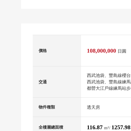
108,000,000
價格
日圓
西武池袋、豐島線櫻台
西武池袋、豐島線練馬
交通
都營大江戶線練馬站步
透天房
物件種類
116.87
1257.9
全樓層總面積
m²/