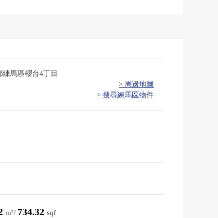
都練馬區櫻台4丁目
> 周邊地圖
> 搜尋練馬區物件
22
734.32
m²/
sqf