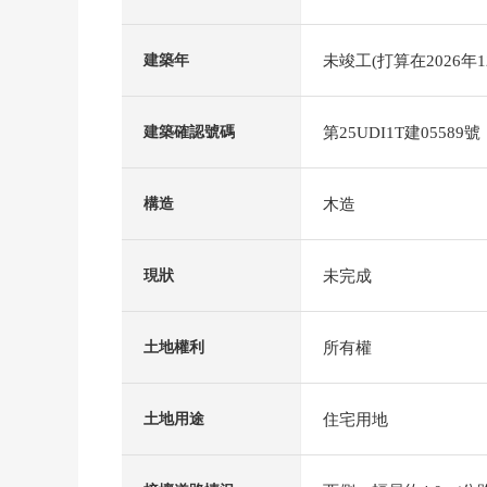
未竣工(打算在2026年1
建築年
第25UDI1T建05589號
建築確認號碼
木造
構造
未完成
現狀
所有權
土地權利
住宅用地
土地用途