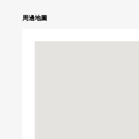
・建築面積116.87平方公尺(約35.35坪)
・在西北角地有開放感覺
・從屬於保護車不受雨以及陽光侵害的車庫(出自車型的
周邊地圖
・門口門順利采用開鎖建成的非接觸鍵
▼房間的特徴
・LDK是約18.8張塌塌米和能舒適地舒暢的空間
・容易保持隱私的2樓客廳設計
・與家族的會話興奮起來的開放式廚房
・在嵌入式衣櫃全居室確保存儲空間
▼設備
・附帶凈水器、洗碗機的組合廚房
・1616尺寸的寬敞的浴室
・附帶也便於雨的日的洗衣的浴室換氣暖氣烘乾機
・在廁所，附帶舒適的溫水衝洗馬桶座(1樓.3樓)
・對客餐廳部分，熱腳下的地板暖氣的
・可以不在時的貨物收據的宅配保管櫃