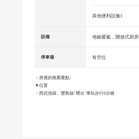
其他便利設施3
地板暖氣，開放式廚房
設備
有空位
停車場
－房屋的推薦重點-
▼位置
・西武池袋、豐島線"櫻台"車站步行6分鐘
・西武池袋、豐島線"練馬"車站步行7分鐘
・都營大江戶線"練馬"車站步行7分鐘
▼建築物的特徴
・土地面積68.22平方公尺(約20.63坪)