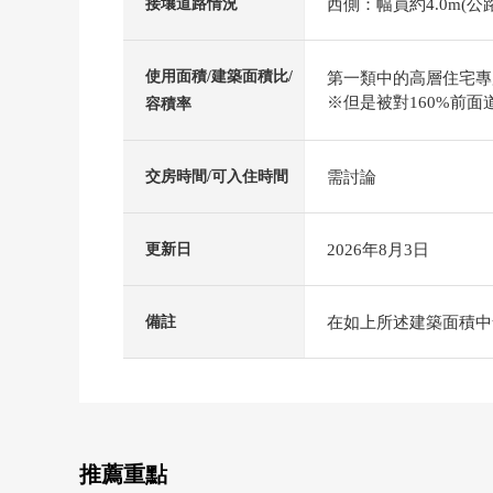
西側：幅員約4.0m(公
接壤道路情況
使用面積/建築面積比/
第一類中的高層住宅專用區
※但是被對160%前面
容積率
需討論
交房時間/可入住時間
2026年8月3日
更新日
在如上所述建築面積中含
備註
推薦重點