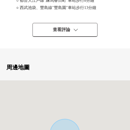
○ 都營大江戶線"練馬春日町"車站步行8分鐘
○ 西武池袋、豐島線"豐島園"車站步行13分鐘
○ 都營大江戶線"豐島園"車站步行16分鐘
■ 打算在2026年12月完成新建透天房
查看評論
━━━━━━━━━━━━━━━・・・・・
○ 土地面積75.16平方公尺
○ 建築面積85.80平方公尺(含有車庫面積10.84平米)
○隱私能確保的2樓生活
○ 客廳有樓梯井，有開放感覺
周邊地圖
○ 會話興奮起來的開放式L字型的廚房
○ 有客廳·餐廳地板暖氣
○ 有停車位(出自車型的)
○ 建築面積比50%
○ 容積率100%
0 閒靜的住宅區