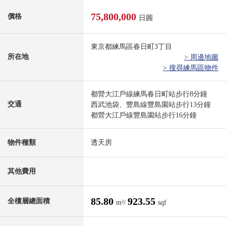
75,800,000
價格
日圓
東京都練馬區春日町3丁目
所在地
> 周邊地圖
> 搜尋練馬區物件
都營大江戶線練馬春日町站步行8分鐘
交通
西武池袋、豐島線豐島園站步行13分鐘
都營大江戶線豐島園站步行16分鐘
物件種類
透天房
其他費用
85.80
923.55
全樓層總面積
m²/
sqf