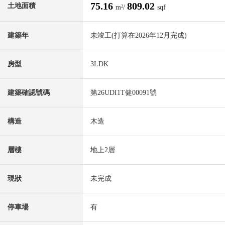
75.16
809.02
土地面積
m²/
sqf
建築年
未竣工(打算在2026年12月完成)
房型
3LDK
建築確認號碼
第26UDI1T健00091號
構造
木造
層樓
地上2層
現狀
未完成
停車場
有