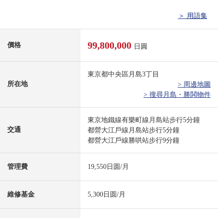
＞ 用語集
99,800,000
價格
日圓
東京都中央區月島3丁目
所在地
> 周邊地圖
> 搜尋月島・勝鬨物件
東京地鐵線有樂町線月島站步行5分鐘
交通
都營大江戶線月島站步行5分鐘
都營大江戶線勝哄站步行9分鐘
管理費
19,550日圆/月
維修基金
5,300日圆/月