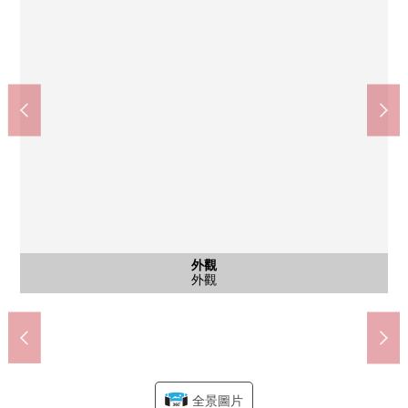
doraggupapasu月島1丁目商店(約410m)
食物風格月島商店(約200m)
石川島紀念醫院(約760m)
京橋月島郵局(約280m)
公共汽車
外觀
客廳
客廳
客廳
室內
客廳
室內
室內
廚房
洗臉
洗臉
廁所
收納
收納
收納
門口
風景
陽台
外觀
外觀
外觀
外觀
嵌入式衣櫃(西式房間)
嵌入式衣櫃(西式房間)
步行10分鐘。
步行3分鐘。
步行6分鐘。
步行4分鐘。
走入式鞋櫃
客廳飯廳
客廳飯廳
客廳飯廳
客廳飯廳
客廳飯廳
公共汽車
共有部分
共有部分
共有部分
盥洗台
洗手間
外觀
風景
風景
廚房
廁所
門口
風景
陽台
入口
入口
入口
大廳
外觀
外觀
外觀
外觀
全景圖片