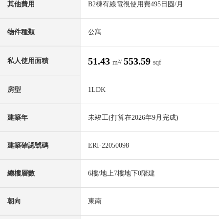
其他費用
B2棟有線電視使用費495日圆/月
物件種類
公寓
51.43
553.59
私人使用面積
m²/
sqf
房型
1LDK
建築年
未竣工(打算在2026年9月完成)
建築確認號碼
ERI-22050098
總樓層數
6樓/地上7樓地下0階建
朝向
東南