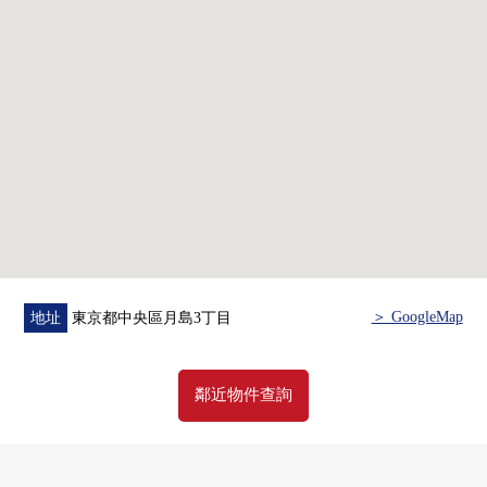
項費用，住宅貸款歡迎來電早熟。
免付費專線"0120-925-231"
＞ GoogleMap
地址
東京都中央區月島3丁目
鄰近物件查詢