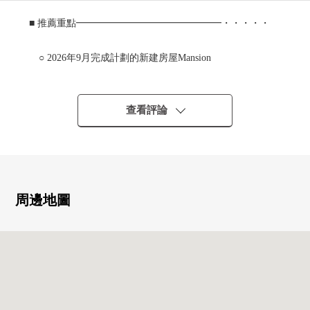
■ 推薦重點━━━━━━━━━━━━━━━・・・・・
○ 2026年9月完成計劃的新建房屋Mansion
○ 月島3丁目北地區第一類市區再開發事業B-2街區
○ 56戶總戶數
○ 因為面向6樓部分東南的所以日照良好
查看評論
○ 私人使用面積51.43平方公尺的1LDK+WIC+SIC
○ 有便於收藏的三面鏡的盥洗台
○ 從屬於便於夜間的回家的門口人感覺感應器右外場手
○ 能在步行5分鐘的範圍以內利用2線路的良好地理位置
○ 在陽台的眼前，為道路繼續，風景良好
周邊地圖
○ 可飼養寵物（有規定）
■ 房屋參觀的需討論隨便是
━━━━━━━━━━━━━━━・・・・・
○ 也把周邊環境，周圍房屋合起來，介紹。
另外，因為也接受資金計劃的需討論所以購買時的各