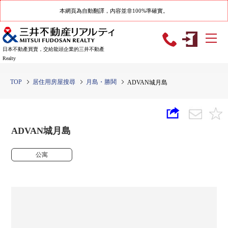
本網頁為自動翻譯，內容並非100%準確實。
日本不動產買賣，交給龍頭企業的三井不動產
Realty
TOP
居住用房屋搜尋
月島・勝鬨
ADVAN城月島
ADVAN城月島
公寓