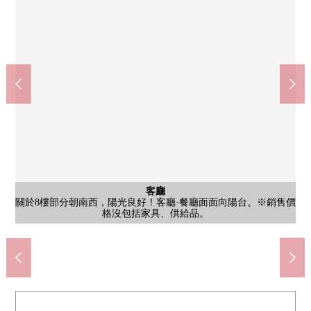
門口
在門口有，馬上有櫃台。也作為裝飾微小的行李存放處場
公共汽車
客廳
客廳
陽台
風景
風景
廚房
廚房
洗臉
廁所
客廳
客廳
關於8樓部分朝南西，陽光良好！客廳·餐廳面面向陽台。※銷售價
能希望風景(從陽台到南側的風景)西宮遊艇港！無遮擋的東西而，
toshiteya，花或者喜歡的雜貨的室內裝飾空白可以靈活使用。※銷
對客廳·餐廳部分，地板暖氣也被設置。※銷售價格沒包括家具、
即使放家具也是有舒適的面積！能舒適地做差事。※銷售價格沒
上下有存儲空間，是兼備設計性和功能性的組合廚房。※銷售價
洗碗機、凈水器、垃圾處理器系統功能也具有。※銷售價格沒包
寬敞的1618尺寸的浴室。舒適地可以享用公共汽車時間。※銷售
有三面鏡。鏡子背後以及抽屜收納在存貨品或者毛巾等的收納可
是有獨立的洗手器的廁所。能收藏衛生紙以及衛生用品的擱板下
天花板是機會提高天花板，并且正上演開放感覺。※銷售價格沒
觀海景的陽台！正面臨西南一側，充足的陽光傾注到。有洗手
在風景(從陽台到西側方向的風景)夏天，能看也蘆屋的煙火大
西宮站(阪神本線)(約3500m)
西式房間
西式房間
西式房間
客廳
洗臉
室內
客廳
客廳
客廳
客廳
客廳
入口
入口
外觀
西宮市立綜合性教育Center附屬的西宮濱義務教育學校(約510m)
約27.9張塌塌米寬敞的LDK！LDK是在朝南西亮的居室空間！
以使用。※銷售價格沒包括家具、供給品。
西式房間※銷售價格沒包括家具、供給品。
西式房間※銷售價格沒包括家具、供給品。
西式房間※銷售價格沒包括家具、供給品。
台，并且便於打掃或者花盆的澆水。
是有像飯店的幹凈的感的洗手間。
※銷售價格沒包括家具、供給品。
※銷售價格沒包括家具、供給品。
※銷售價格沒包括家具、供給品。
※銷售價格沒包括家具、供給品。
※銷售價格沒包括家具、供給品。
西宮瑪麗娜Park郵局(約350m)
售價格沒包括家具、供給品。
價格沒包括家具、供給品。
Coop瑪麗娜Park(約300m)
格沒包括家具、供給品。
格沒包括家具、供給品。
公共汽車12分停歩2分
包括家具、供給品。
包括家具、供給品。
括家具、供給品。
面有盥洗室器。
風景良好！
供給品。
外觀照片
會!！
室內
入口
入口