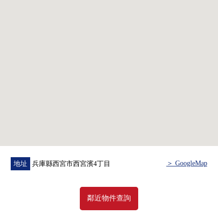
・分私人和家庭空間的容易使用的房型！
・季節東西也有總結能收藏的WIC！
・提高家務效率的水周圍匯集設計！
▼翻新內容(2019年5月實施)
・組合廚房新製
・整體衛浴新製
・盥洗台新製
・廁所新製
・全室木地板張替
・全室地板換貼
・門新製
■ 在找想要的家方面給予幫助的━━━━━・・・
＞ GoogleMap
地址
兵庫縣西宮市西宮濱4丁目
房屋的詳細、需討論是如感興趣,歡迎請隨時聯繫我們。
鄰近物件查詢