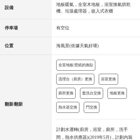
地板暖氣，全室木地板，浴室換氣烘乾
設備
機、垃圾處理器，嵌入式衣櫃
停車場
有空位
位置
海風景(依據天氣好壞)
全室地板/壁紙的換貼
流理台（廚房）更換
浴室更換
廁所更換
盥洗台交換
地板更換
翻新⁄翻新
熱水器交換
門交換
計劃水運轉(廚房，浴室，廁所，洗手
間，熱水供應器)(2019年5月) , 計劃內裝