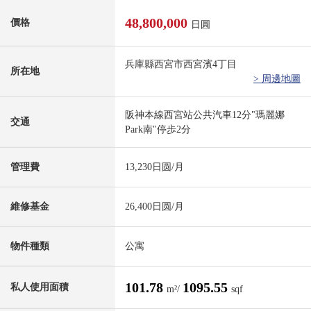
48,800,000
價格
日圓
兵庫縣西宮市西宮濱4丁目
所在地
> 周邊地圖
阪神本線西宮站公共汽車12分"瑪麗娜
交通
Park南"停歩2分
管理費
13,230日圆/月
維修基金
26,400日圆/月
物件種類
公寓
101.78
1095.55
私人使用面積
m²/
sqf