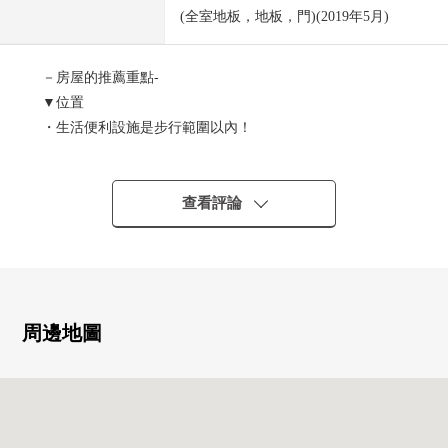
(全室地板，地板，門)(2019年5月)
－房屋的推薦重點-
▼位置
・生活便利設施是步行範圍以內！
・Marine Park·遊艇港是步行圈！便於與散步、跑步·寵物的
生活。
查看評論
▼Mansion的特徴
・在棟之間安置綠和Garden，好像作為度假區的樣子是魅力
的大規模的Residence。
・鹿島建設施工×積水住宅開發商。
・寵物飼養可(有規章限制)
周邊地圖
▼房間的特徴
・約27.9張塌塌米寬敞的LDK！
・在朝南西觀海景的陽台！