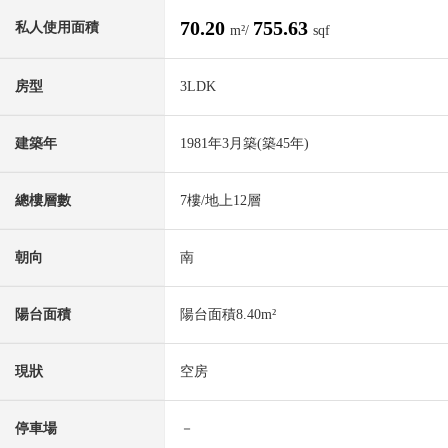
70.20
755.63
私人使用面積
m²/
sqf
房型
3LDK
建築年
1981年3月築(築45年)
總樓層數
7樓/地上12層
朝向
南
陽台面積
陽台面積8.40m²
現狀
空房
停車場
－