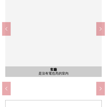
世田谷區立綠丘中學(約2000m)
OZEKI八幡山商店(約160m)
西式房間
西式房間
公共汽車
西式房間
西式房間
西式房間
西式房間
客廳
外觀
客廳
客廳
客廳
客廳
廚房
廚房
陽台
風景
風景
風景
洗臉
洗臉
廁所
收納
門口
門口
入口
入口
外觀
LDK約14.8張塌塌米西、南側有開口部，一整天亮的室內
在嵌入燈，一部分機會提高天花板有高級感的照明
有面向約4.7張塌塌米西側的老虎窗，亮的室內
向南側風景南側有，通風明亮地良好
向南側風景南側有，通風明亮地良好
能眺望京王線，阻礙視界的東西沒有
關於IH爐子，不需要火災的擔心
家具配置的容易舉行的房型
附帶味換氣的容易舉行的窗
和鞋櫃各自分別有收納
是沒有電也亮的室內
約14.8張塌塌米LDK
防盜門在的Mansion
深度是電水加熱器
在上部收納擱板有
足夠的門口收納
約6.2張塌塌米
約6.2張塌塌米
約4.7張塌塌米
約5.8張塌塌米
約5.8張塌塌米
洗衣機堆放處
步行25分鐘。
步行2分鐘。
嵌入式衣櫃
公共汽車
外觀
陽台
入口
外觀