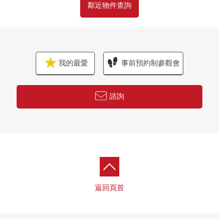
・購物不久到OZEKI八幡山商店(約160m)、京王商店八幡
鄰近物件查詢
山商店(約250m)便利
・到上北澤小學步行7分鐘(約490m)
・到上北澤公園步行8分鐘(約600m)
・也適應育兒的居住環境
我的最愛
事前預約制參觀會
[對在世田谷區、杉並區區域考慮新的生活的人們]
雖然想重新購買房子"可是"出售是以前？購買是以前？最好
諮詢
開始什麼有那樣的煩惱的歡迎來電。
為了甚至初次來訪的用戶放心，能邁出一步禮貌地支援。
另外，關於世田谷區、杉並區區域以外的房地產，也接受
出售的需討論。
"最好怎麼辦把繼承的房地產" "不知道賣的時機""想知道
現在的價值""居住無勉強而，雖然剩下住宅貸款可是想
換，"甚至什麼樣的需討論可以。
返回頁首
在顧客每一個人的情形接近，用總計從購買到出售支援。
首先在電話告訴擁有房地產的概要。
免費評估的申請是免付費專線：到0120-921-031如感興趣,