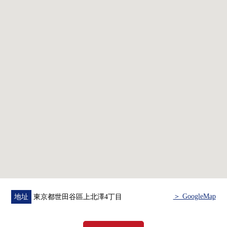
・一邊烹調，一邊會話能享用的開放式廚房
・附帶能減輕家務的負擔的洗碗機
・有再加熱功能的整體衛浴
・附帶也便於雨的日的洗衣的浴室烘乾機
・各居室有窗、存儲空間
・對客餐廳部分、走廊部分有好用的存儲空間
▼翻新內容(2026年3月實施)
・地板
・Cross
・洗臉
・廁所
・廚房
・整體衛浴
・門
・新的空調設置(1)
＞ GoogleMap
地址
東京都世田谷區上北澤4丁目
▼周邊環境