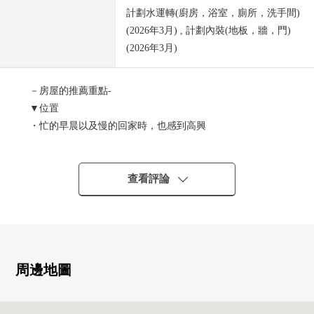
計劃水運轉(廚房，浴室，廁所，洗手間)
(2026年3月) , 計劃內裝(地板，牆，門)
(2026年3月)
－房屋的推薦重點-
▼位置
・忙的早晨以及慢的回家時，也感到高興
京王線"八幡山"車站步行3分鐘
▼Mansion的特徴
查看評論
・車站步行3分鐘的已經良好地理位置的×翻新的房間
・關於面向7樓部分的南、西面的邊間，陽光、通風、風景
良好
・抗震加固工程實施已經(2016年12月實施)
・安全也在防盜門在的Mansion放心
周邊地圖
・外壁張貼成熟穩重的色調的瓷磚
・面向南側陽台的2面采光的亮的LDK