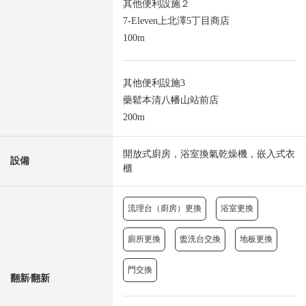
其他便利設施２
7-Eleven上北澤5丁目商店
100m
其他便利設施3
藥鬆本清八幡山站前店
200m
開放式廚房，浴室換氣乾燥機，嵌入式衣
設備
櫃
流理台（廚房）更換
浴室更換
廁所更換
盥洗台交換
地板更換
門交換
翻新⁄翻新