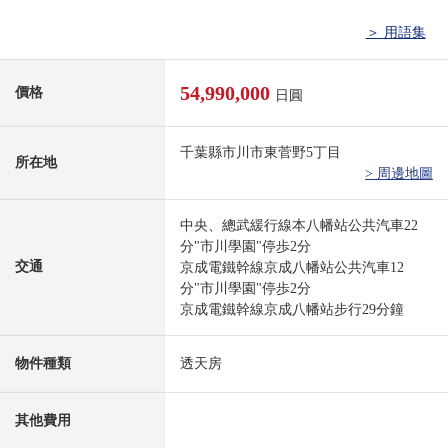
＞ 用語集
54,990,000
價格
日圓
千葉縣市川市東菅野5丁目
所在地
> 周邊地圖
中央、總武緩行線本八幡站公共汽車22
分"市川學園"停歩2分
交通
京成電鐵幹線京成八幡站公共汽車12
分"市川學園"停歩2分
京成電鐵幹線京成八幡站步行29分鐘
物件種類
透天房
其他費用