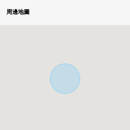
・前面道路約6.1m的公路
周邊地圖
▼房間、設備的特徴
・與家族的會話興奮起來的開放式的半島廚房
・約18.0張塌塌米寬敞的生活
・在各居室豐富的收藏
・2個地方廁所(1樓.2樓)
▼周邊環境
・購物到超市Maruetsu東菅野商店(約500m)步行7分鐘便利
・北方小學(約400m)步行5分鐘
・下貝冢中學(約700m)步行9分鐘
■ 在找想要的家方面給予幫助的━━━━━・・・
房屋的詳細、需討論是如感興趣,歡迎請隨時聯繫我們。