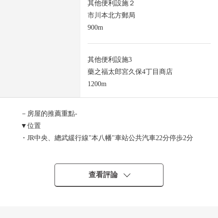
其他便利設施２
市川本北方郵局
900m
其他便利設施3
藥之福太郎宮久保4丁目商店
1200m
－房屋的推薦重點-
▼位置
・JR中央、總武緩行線"本八幡"車站公共汽車22分停歩2分
・京成本線"京成八幡"車站公共汽車12分停歩2分
・京成本線"京成八幡"車站步行29分鐘
查看評論
▼建築物的特徴
・建築面積105.16平方公尺(約31.81坪)的4LDK
・停車位2台分鐘有(車型限制有)