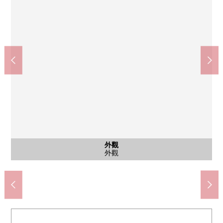
全家便利店江戶川橋站西店(約100m)
共MODI飯田江戶川橋商店(約210m)
藥之福太郎江戶川橋商店(約330m)
7-Eleven江戶川橋商店(約340m)
公共汽車
其他當地
其他當地
停車場
外觀
客廳
廚房
廚房
廚房
廚房
廚房
洗臉
廁所
收納
其他
其他
室內
其他
室內
門口
入口
其他
風景
風景
外觀
始自於住戸的風景
始自於住戸的風景
腳踏車停放處
宅配保管櫃
摩托車場地
步行2分鐘
步行3分鐘
步行5分鐘
步行5分鐘
公共汽車
洗碗機
停車場
外觀
客廳
廚房
廚房
廚房
廚房
洗臉
廁所
收納
室內
陽台
室內
室內
室內
門口
入口
外觀