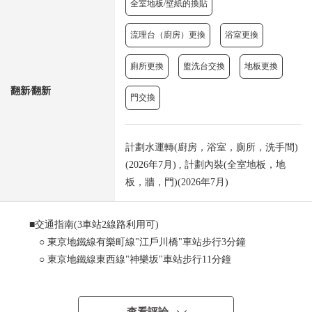
全室地板/壁紙的換貼
流理台（廚房）更換
浴室更換
廁所更換
盥洗台交換
地板更換
翻新⁄翻新
門交換
計劃水運轉(廚房，浴室，廁所，洗手間)
(2026年7月) , 計劃內裝(全室地板，地
板，牆，門)(2026年7月)
■交通指南(3車站2線路利用可)
○ 東京地鐵線有樂町線"江戶川橋"車站步行3分鐘
○ 東京地鐵線東西線"神樂坂"車站步行11分鐘
○ 東京地鐵線東西線"早稻田"車站步行14分鐘
■Mansion、住戸部分的特徴