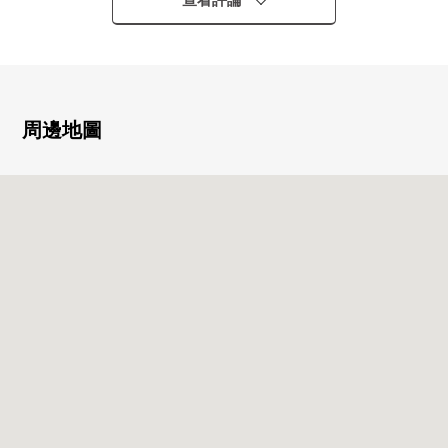
查看評論
○ 地上7層的/6樓部分
○ 私人使用面積約49.61平方公尺
○ 光照關於朝南的6樓部分良好
■翻新內容(打算在2026年7月下旬完成)
周邊地圖
○ 間取変更
○ Cross·地板換貼
○ 廚房交換
○ 盥洗台交換
○ 整體衛浴交換
○ 廁所更換
○ 門交換
※到老法租地權/契約期間2032年11月20日
當所規定的更新費，所有權搬家的時候當合同更新的時
候花費所規定的轉讓允許費(名義變更費)。
請到負責人確認詳細。