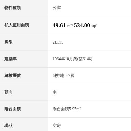
物件種類
公寓
49.61
534.00
私人使用面積
m²/
sqf
房型
2LDK
建築年
1964年10月築(築61年)
總樓層數
6樓/地上7層
朝向
南
陽台面積
陽台面積5.95m²
現狀
空房