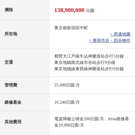
138,900,000
價格
日圓
東京都新宿區中町
所在地
> 周邊地圖
> 搜尋市谷・四谷物件
都營大江戶線牛込神樂坂站步行5分鐘
交通
東京地鐵南北線市谷站步行9分鐘
東京地鐵線東西線神樂坂站步行9分鐘
管理費
25,600日圆/月
維修基金
10,240日圆/月
電波障礙公積金200日圆/月，hitsu維修基
其他費用
金10,000日圆/月