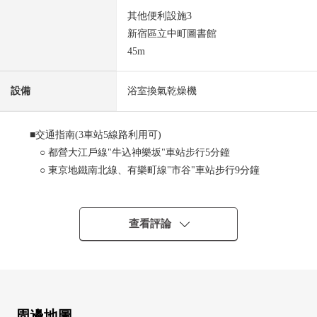
其他便利設施3
新宿區立中町圖書館
45m
設備
浴室換氣乾燥機
■交通指南(3車站5線路利用可)
○ 都營大江戶線"牛込神樂坂"車站步行5分鐘
○ 東京地鐵南北線、有樂町線"市谷"車站步行9分鐘
○ 東京地鐵線東西線"神樂坂"車站步行9分鐘
■Mansion、住戸部分的特徴
查看評論
○ 從屬於地上4層的地下1樓的/1樓部分
○ 私人使用面積74.20平方公尺
○ Terrace面積14.27平方公尺 ※Terrace使用費1500日圆/
月
○ 房型：2LDK
周邊地圖