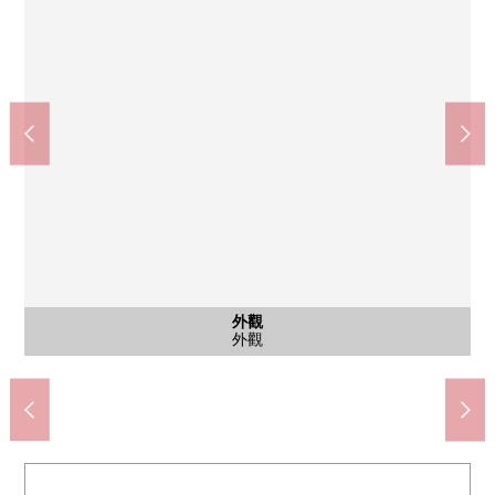
Create Ｓ·Ｄ新宿牛込北町店(約100m)
7-Eleven牛込北町店(約240m)
新宿區立中町圖書館(約45m)
停車場
停車場
外觀
入口
入口
其他
大廳
外觀
外觀
步行3分鐘
步行2分鐘
步行1分鐘
停車場
停車場
外觀
入口
入口
名牌
大廳
外觀
外觀