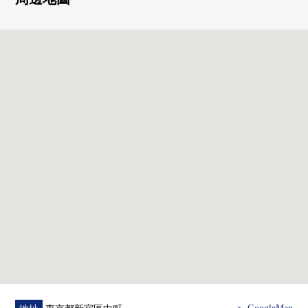
○ 防盜門有
0 Central空氣調節、Central熱水供應
※花費另外的hitsu使用費(従量課金)。
■翻新內容(2026年3月完畢)
○ Cross·地板換貼
○ 廚房：機器(栓，爐子，抽油煙機，洗碗機)交換，取手
交換
○ 洗臉：栓，取手交換
○ 浴室交換
○廁所更換
○ 門交換其他