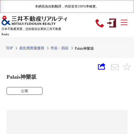
本網頁為自動翻譯，內容並非100%準確實。
日本不動產買賣，交給龍頭企業的三井不動產
Realty
TOP
居住用房屋搜尋
市谷・四谷
Palais神樂坂
Palais神樂坂
公寓