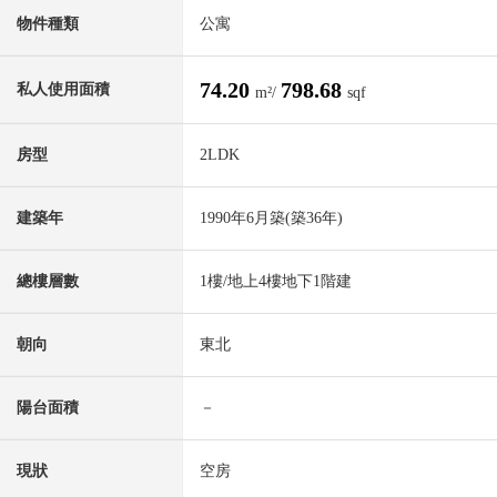
物件種類
公寓
74.20
798.68
私人使用面積
m²/
sqf
房型
2LDK
建築年
1990年6月築(築36年)
總樓層數
1樓/地上4樓地下1階建
朝向
東北
陽台面積
－
現狀
空房