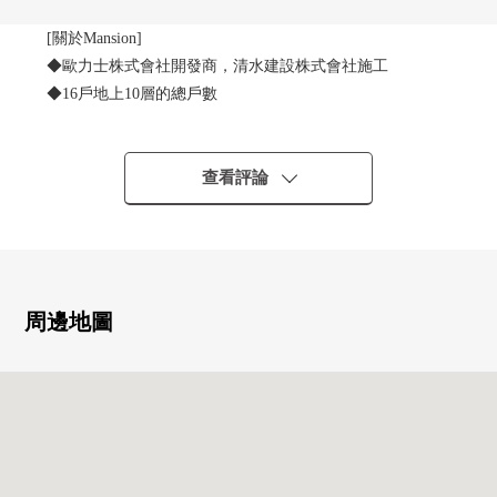
[關於Mansion]
◆歐力士株式會社開發商，清水建設株式會社施工
◆16戶地上10層的總戶數
◆網際網路設備
◆宅配保管櫃
◆可飼養寵物（有規定）
查看評論
[關於房間]
■2樓部分西南、東北朝向，兩面陽台
■私人使用面積118.95平方公尺，3LDK+WIC的房型
■全部的骨架翻新施工
周邊地圖
■洗臉是雙盆·廁所*2
■1620尺寸的整體衛浴
■3方向房間
[交通指南]
■東京地鐵線日比谷線"廣尾"車站步行10分鐘