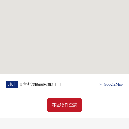
■東京地鐵南北線、都營大江戶線"麻布十番"車站步行10分
鐘
＞ GoogleMap
地址
東京都港區南麻布3丁目
鄰近物件查詢