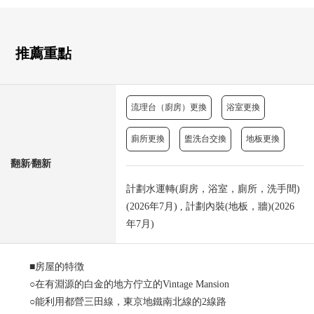
推薦重點
流理台（廚房）更換
浴室更換
廁所更換
盥洗台交換
地板更換
翻新⁄翻新
計劃水運轉(廚房，浴室，廁所，洗手間)
(2026年7月) , 計劃內裝(地板，牆)(2026
年7月)
■房屋的特徴
○在有淵源的白金的地方佇立的Vintage Mansion
○能利用都營三田線，東京地鐵南北線的2線路