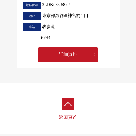
3LDK/ 83.58m²
房型/面積
東京都澀谷區神宮前4丁目
地址
表參道
車站
(6分)
詳細資料
返回頁首