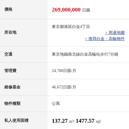
269,000,000
價格
日圓
東京都港區白金4丁目
所在地
> 周邊地圖
> 搜尋白金・高輪物件
交通
東京地鐵南北線白金高輪站步行7分鐘
管理費
24,700日圆/月
維修基金
46,672日圆/月
物件種類
公寓
137.27
1477.57
私人使用面積
m²/
sqf