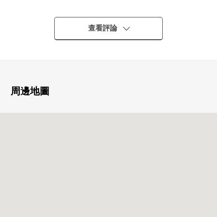
○在2026年3月下旬實施大規模的修理工程的濟
○有平置駐車場的有空位(到請詢問的時間點確認關鍵)
查看評論
■房間的特徴
○私人使用面積137.27平方公尺的3LDK
○南、西、東的3方向角室
○超過30張塌塌米寬敞的LDK
○有超過6張塌塌米各房間以及存儲空間
周邊地圖
○計劃在2026年7月下旬內裝，翻新
■翻新內容(計劃在2026年7月內裝，翻新)
※內容有變更和情況
○地板換貼
○Cross張替
○廚房交換
○浴室交換
○盥洗台交換
○廁所更換