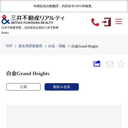
本網頁為自動翻譯，內容並非100%準確實。
日本不動產買賣，交給龍頭企業的三井不動產
Realty
TOP
居住用房屋搜尋
白金・高輪
白金Grand Heights
白金Grand Heights
公寓
翻新＆改裝