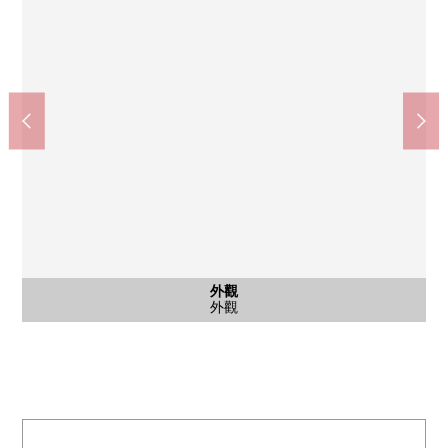
其他當地
停車場
外觀
外觀
入口
入口
腳踏車停放處
停車場
外觀
外觀
入口
入口