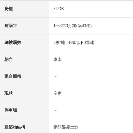
房型
3LDK
建築年
1983年3月築(築43年)
總樓層數
7樓/地上8樓地下0階建
朝向
東南
陽台面積
－
現狀
空房
停車場
－
建築物結構
鋼筋混凝土造