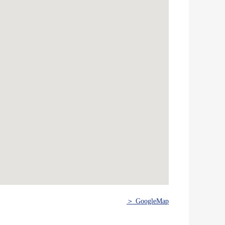
＞ GoogleMap