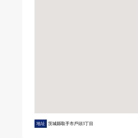
▼房間的特徴
○ 有舒適的約19.5張塌塌米LDK
○ 作為接連不斷的生活的便利的約6.0張榻榻米和式房
○ 全居室收納有
○ 約9.7張塌塌米主卧室
▼周邊環境
○ 到7-Eleven取手戶頭3丁目商店約110m(步行2分鐘)
○ 到Welcia取手戶頭2號店約370m(步行5分鐘)
○ 到ropia取手商店約530m(步行7分鐘)
○ 到miyanomae公園約200m(步行3分鐘)
○ 到戶頭小學約250m(步行4分鐘)
○ 到戶頭中學約280m(步行4分鐘)
地址
茨城縣取手市戶頭3丁目