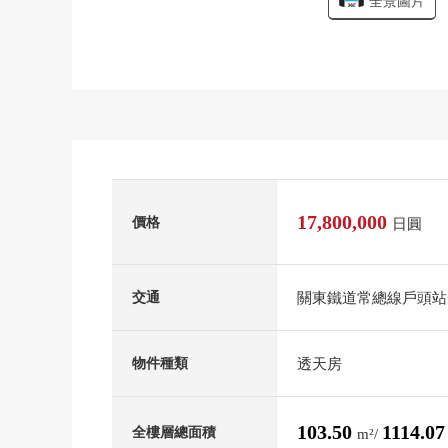
全景圖片
17,800,000
價格
日圓
關東鐵道常總線戶頭站
交通
透天房
物件種類
103.50
1114.0
全樓層總面積
m²/