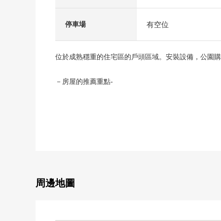
有空位
停車場
位於成熟穩重的住宅區的戶頭區域。安裝設備，公園購
－房屋的推薦重點-
▼位置
○ 關東鐵道常總線"戶頭"車站步行15分鐘
○ 便利店以及超市，藥妝店在步行10分鐘的範圍以內
▼土地、建築物的特徴
○ 土地面積216平方公尺(約65坪)
○ 建築面積103.5平方公尺(約31坪)的4LDK
○ 東北一側前面道路幅員約6.0m
周邊地圖
○ 正面寬度約11.3m
○ 停車位1台分鐘有(出自車型的)