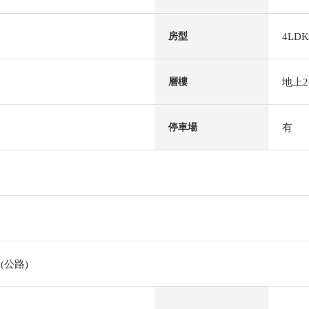
4LDK
房型
地上
層樓
有
停車場
(公路)