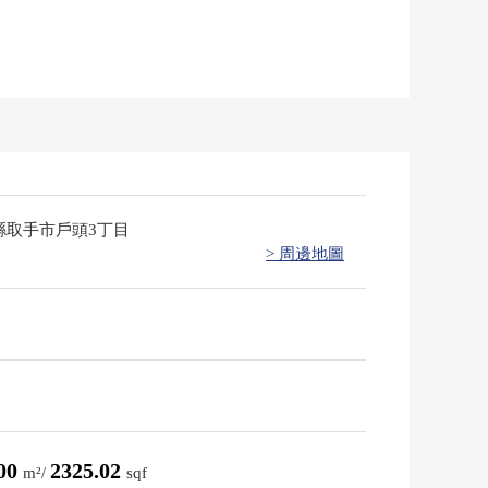
縣取手市戶頭3丁目
> 周邊地圖
.00
2325.02
m²/
sqf