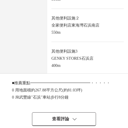
其他便利設施２
全家便利店東海灣石浜南店
550m
其他便利設施3
GENKY STORES石浜店
400m
■推薦重點━━━━━━━━━━━━━━━・・・・・
0 用地面積約267.88平方公尺(約81.03坪)
0 JR武豐線"石浜"車站步行8分鐘
0 東北角地
0 現狀更地
查看評論