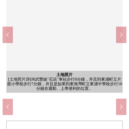
土地照片
[土地照片]到JR武豐線"石浜"車站步行8分鐘，并且到東浦町立片
含有前面道路的外觀
含有前面道路的外觀
土地照片
[前面道路]生活便利設施在步行範圍以內。在步行10分鐘以內也有
葩小學校步行7分鐘，并且是如果到東海灣町立東浦中學校步行10
[土地照片]在有建築條件的土地，沒有。能在喜歡的House廠商建
[前面道路]好像能到平林chibikko廣場作為小的孩子的娛樂場所徒
含有前面道路的外觀
[前面道路]在現狀更地，計劃確定後能比較順利轉移到建築。
超市，便利店，突然為添購而能對應。
東海灣町立東浦中學校(約800m)
分鐘在通勤、上學便利的位置。
東浦町立片葩小學校(約500m)
步2分鐘利用。
造。