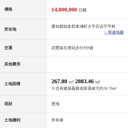
14,800,000
價格
日圓
愛知縣知多郡東浦町大字石浜字平林
所在地
> 周邊地圖
交通
武豐線石濱站步行8分鐘
其他費用
267.88
2883.46
m²/
sqf
土地面積
※含有建築義務道路退縮大約34.76m²
現狀
更地
土地權利
所有權