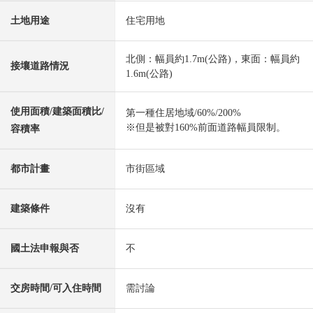
土地用途
住宅用地
北側：幅員約1.7m(公路)，東面：幅員約
接壤道路情況
1.6m(公路)
使用面積/建築面積比/
第一種住居地域/60%/200%
※但是被對160%前面道路幅員限制。
容積率
都市計畫
市街區域
建築條件
沒有
國土法申報與否
不
交房時間/可入住時間
需討論