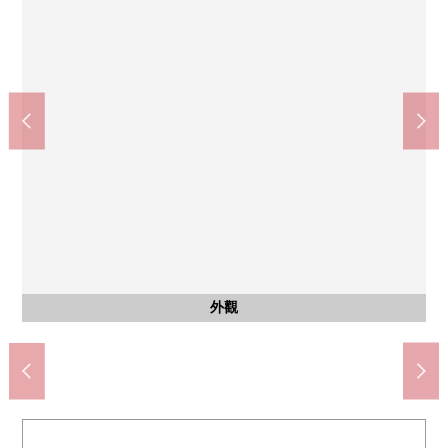
風景
風景
風景
風景
Mybasket James坂店(約320m)
通用藥店大井町商店(約220m)
理索納銀行品川分店(約530m)
7-Eleven南品川商店(約400m)
南品川4郵局(約510m)
淺間台小學(約620m)
二日市公園(約380m)
來自西側陽台的風景
來自西側陽台的風景
來自西側陽台的風景
來自東面陽台的風景
東海中學(約1300m)
共有部分
共有部分
外觀
入口
入口