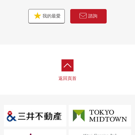
・牆，天花板Cross交換
・門，門口收納交換
我的最愛
諮詢
・洗衣栓，防水洗衣機底座
・供排水管交換
■ 在找想要的家方面給予幫助的━━━━━、房屋的詳細、
需討論是如感興趣,歡迎請隨時聯繫我們
返回頁首