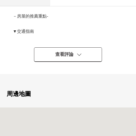
－房屋的推薦重點-
▼交通指南
・JR京浜東北線"大井町"車站步行8分鐘
・東急大井町線"大井町"車站步行8分鐘
・臨海線"大井町"車站步行8分鐘
查看評論
・京急本線"青物橫丁"車站步行8分鐘
・能利用2車站4線路
▼Mansion的特徴
・37戶總戶數
周邊地圖
・1995年2月築
▼房間的特徴
・4樓向西
・陽光在朝西的房間良好