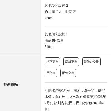
其他便利設施２
通用藥店大井町商店
220m
其他便利設施3
南品川4郵局
510m
浴室更換
廁所更換
盥洗台交換
門交換
配管交換
翻新⁄翻新
計劃水運轉(浴室，廁所，洗手間，供排
水管，洗衣栓，防水洗衣機底座)(2026年
7月) , 計劃內裝(門，門口收納)(2026年7
月)