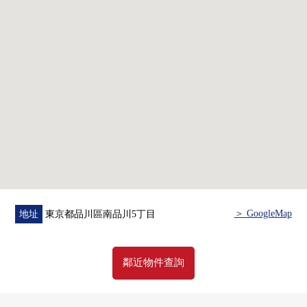
・通風關於3一方採光房良好
・私人使用面積：50.50平方公尺
・約13.9張塌塌米LDK
・約4.6張塌塌米，約4.5張塌塌米兩個西式房間
・能瞭望房間的開放式櫃台廚房
・有各室收納
▼設備
・有便於菜的洗碗機
・有保護舒適的生活的otorokkudo
・能不在時收到行李的宅配保管櫃
・浴室暖氣烘乾機
＞ GoogleMap
地址
東京都品川區南品川5丁目
▼翻新內容(2026年7月完畢)
・地板換貼
・整體衛浴交換
鄰近物件查詢
・盥洗台交換
・廁所更換