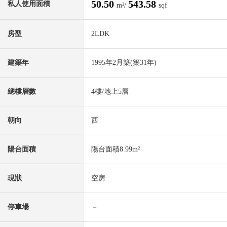
50.50
543.58
私人使用面積
m²/
sqf
房型
2LDK
建築年
1995年2月築(築31年)
總樓層數
4樓/地上5層
朝向
西
陽台面積
陽台面積8.99m²
現狀
空房
停車場
－