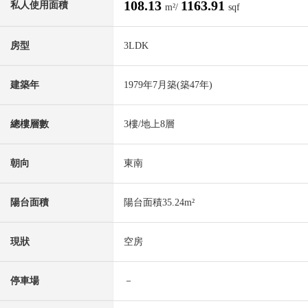
108.13
1163.91
私人使用面積
m²/
sqf
房型
3LDK
建築年
1979年7月築(築47年)
總樓層數
3樓/地上8層
朝向
東南
陽台面積
陽台面積35.24m²
現狀
空房
停車場
－