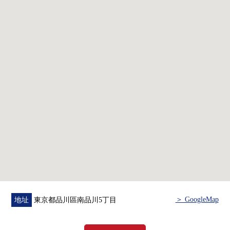
・陽光、通風關於東南，西南，西北3方向採光房良好
・私人使用面積108.13平方公尺的3LDK的房間
・用2面采光明亮地開放性的約27.6張塌塌米LDK
・全居室面向陽台的間取設計
・約7.0張塌塌米，約5.2張塌塌米，約5.0張塌塌米西式房間
・嵌入式衣櫃，走入式鞋櫃
豐富的存儲空間
・各居室收納有
・35.24平方公尺的寬敞的陽台
▼設備
・雨的日的也在洗衣可以使用的浴室換氣乾燥機
・附帶溫水衝洗馬桶座的廁所
▼翻新內容(打算在2026年8月完成)
・牆、天花板Cross換貼
＞ GoogleMap
地址
東京都品川區南品川5丁目
・照明器具設置
・空調1套設置(LDK)