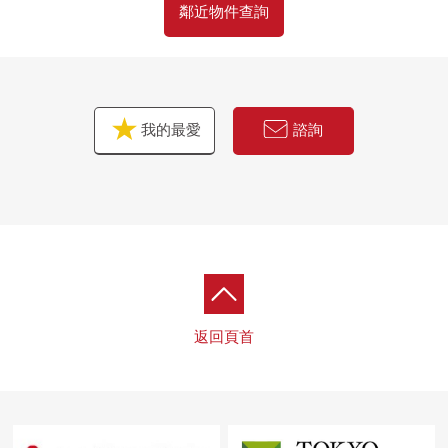
・電水加熱器交換
鄰近物件查詢
・地板張替
・供水管、熱水供應管交換(專有部)
・門、門口收納交換
・盥洗台交換
我的最愛
諮詢
・附帶衝洗馬桶座的廁所更換
・再加熱功能在的整體衛浴交換(在浴室換氣乾燥機)
・組合廚房交換
■ 在找想要的家方面給予幫助的━━━━━・・・
房屋的詳細、需討論是如感興趣,歡迎請隨時聯繫我們
返回頁首