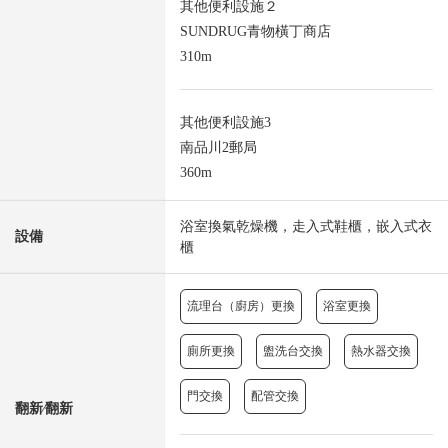
其他便利設施２
SUNDRUG青物橫丁商店
310m
其他便利設施3
南品川2郵局
360m
浴室換氣乾燥機，走入式鞋櫃，嵌入式衣
設備
櫃
流理台（廚房）更換
浴室更換
廁所更換
盥洗台交換
熱水器交換
門交換
配管交換
翻新⁄翻新