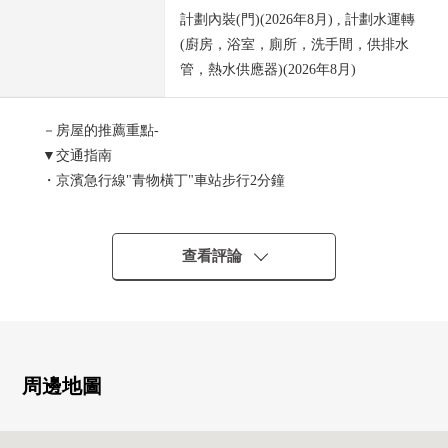
計劃內裝(門)(2026年8月) , 計劃水運轉
(廚房，浴室，廁所，洗手間，供排水
管，熱水供應器)(2026年8月)
－房屋的推薦重點-
▼交通指南
・京濱急行線"青物橫丁"車站步行2分鐘
・JR京浜東北線、東急大井町線、臨海線"大井町"車站步行
10分鐘
・臨海線"品川海濱"車站步行12分鐘
查看評論
・能利用3車站4線路的位置
▼Mansion的特徴
・鋼骨鋼筋混凝土構造8階建
・可飼養寵物（有規定）
周邊地圖
▼房間的特徴