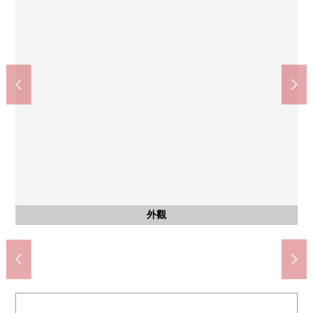
全家便利店青物橫丁站北店(約260m)
柴田內科、消化器科診所(約360m)
SUNDRUG青物橫丁商店(約310m)
Mybasket青物橫丁站西店(約70m)
ＯＫ青物橫丁商店(約450m)
ATRE大井町(約800m)
南品川2郵局(約360m)
濱川中學(約1200m)
蒞臨小學(約710m)
大井公園(約540m)
外觀
入口
入口