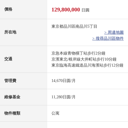
129,800,000
價格
日圓
東京都品川區南品川5丁目
所在地
> 周邊地圖
> 搜尋品川區物件
京急本線青物橫丁站步行2分鐘
交通
京濱東北/根岸線大井町站步行10分鐘
東京臨海高速鐵道品川海濱站步行12分鐘
管理費
14,670日圆/月
維修基金
11,280日圆/月
物件種類
公寓