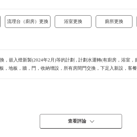
流理台（廚房）更換
浴室更換
廁所更換
，嵌入燈新製(2024年2月)等的計劃 , 計劃水運轉(有廚房，浴室，廁
地板，地板，牆，門，收納增設，所有房間門交換，下足入新設，客餐廳)(
查看評論
水加熱器(有再加熱)