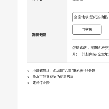
全室地板/壁紙的換貼
門交換
翻新⁄翻新
怎麼遮蔽，開關面板交換
月)， 計劃內裝(全室
○ 地鐵鶴舞線、名城線"八事"車站步行8分鐘
○ 作為可飼養寵物的翻新房屋
○ 電梯停止階
○ 光照為東南邊間良好
■ 2024年2月裝修翻新實施
・[新的交換]組合廚房，整體衛浴，盥洗台，廁所，電