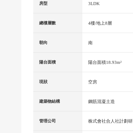
3LDK
房型
4樓/地上8層
總樓層數
南
朝向
陽台面積18.93m²
陽台面積
空房
現狀
鋼筋混凝土造
建築物結構
株式會社合人社計劃研
管理公司