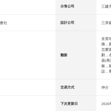
三建
分售公司
會社
三井
設計公司
全室
換，
怎麼遮
劃，
翻新
器(再
板，
設，客
仲介
交易方式
202
下次更新日