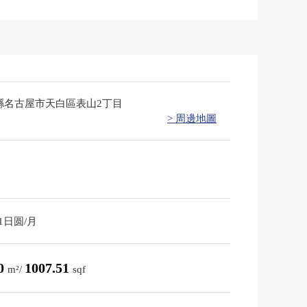
縣名古屋市天白區表山2丁目
> 周邊地圖
71日圆/月
60
1007.51
m²/
sqf