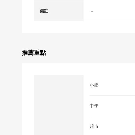
－
備註
推薦重點
小學
中學
超市