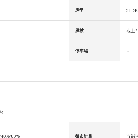
3LDK
房型
地上
層樓
－
停車場
)
0%/80%
市街
都市計畫