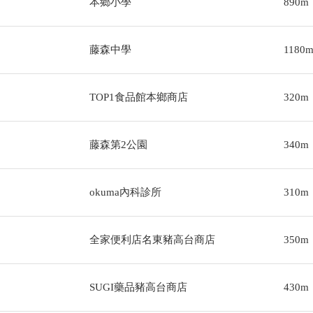
本鄉小學
890m
藤森中學
1180
TOP1食品館本鄉商店
320m
藤森第2公園
340m
okuma內科診所
310m
全家便利店名東豬高台商店
350m
SUGI藥品豬高台商店
430m