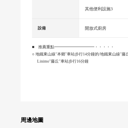
其他便利設施3
開放式廚房
設備
■ 推薦重點━━━━━━━━━━・・・・・
○ 地鐵東山線"本鄉"車站步行14分鐘的/地鐵東山線"藤
Linimo"藤丘"車站步行16分鐘
○ 能利用2車站，2線路的位置
○ 令和3年築，3LDK的築淺透天房
○ 光照為南側接道，正面寬度約13.3m良好
○ 為本區域，外壁後退的1.0m的區域，
能在鄰接地之間確保一定的空間，在通風方面優秀
○ 2台停車可以(出自車型的)
○ 北側有院子，能享受家庭菜園。
○ 一邊在開放式廚房使用注視孩子，一邊能進行家務。
周邊地圖
○ 廚房在旁邊有後門，便於臨時的廚房垃圾的保管。