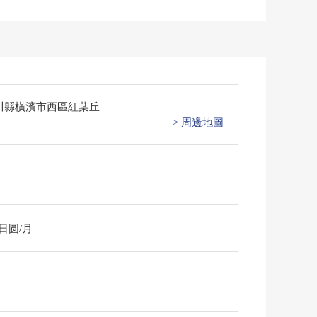
川縣橫濱市西區紅葉丘
> 周邊地圖
0日圆/月