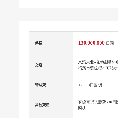
130,000,000
價格
日圓
京濱東北/根岸線櫻木
交通
橫濱市藍線櫻木町站步
12,380日圆/月
管理費
有線電視視聽費330日圆
其他費用
圆/月