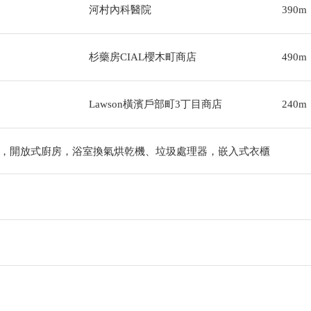
河村內科醫院
390m
杉藥房CIAL櫻木町商店
490m
Lawson橫濱戶部町3丁目商店
240m
，開放式廚房，浴室換氣烘乾機、垃圾處理器，嵌入式衣櫃