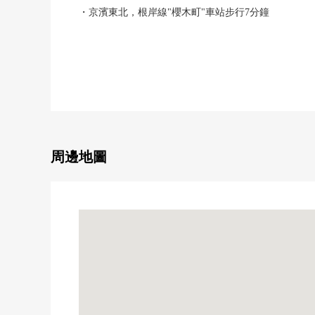
・京濱東北，根岸線"櫻木町"車站步行7分鐘
・橫濱市藍線"櫻木町"車站步行8分鐘
▼特徴
・港未來區域以及橫濱市政府是步行範圍以內
・能從室內看橫濱地標Tower(季節、依據天氣好壞)
・嵌入式衣櫃的在各西式房間
・廚房是天然的花崗岩櫃台TOP
・確保私人的空間的Escort門
周邊地圖
・重要的寵物和能生活的公寓(有細則)
・24小時都可以外出丟垃圾
・支援舒適的生活的禮賓服務(一部分收費)
▼設備
・在客廳飯廳，從腳下熱的TES溫水地板暖氣
・附帶把家務效率提高到的洗碗機、凈水器
・有舒適的靜音寬大的洗滌槽
・有能把廚房垃圾減少到的垃圾處理器，并且壓住廚房