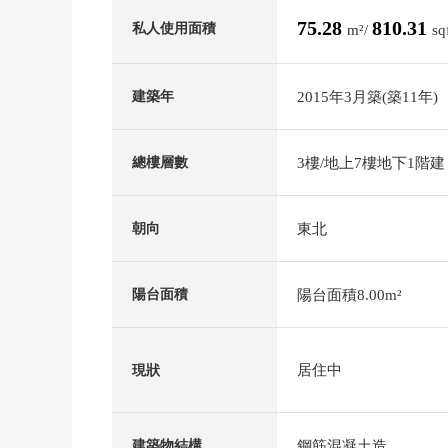
75.28
810.31
私人使用面積
m²/
sq
2015年3月築(築11年)
建築年
3樓/地上7樓地下1階建
總樓層數
東北
朝向
陽台面積8.00m²
陽台面積
居住中
現狀
鋼筋混凝土造
建築物結構