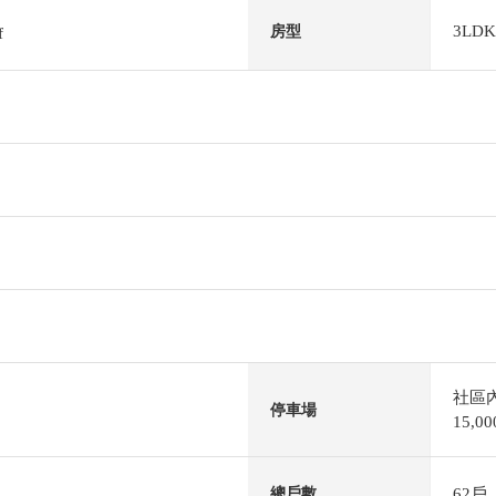
3LDK
房型
f
社區
停車場
15,
62戶
總戶數