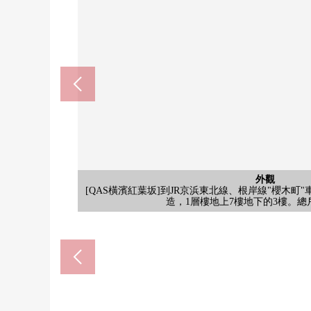
Fuji伊勢町商店(約590
西式房間
公共汽車
外觀
風景
入口
客廳
客廳
客廳
廚房
洗臉
廁所
陽台
步行8分鐘。用新鮮食品以及加工食品，家常菜等的豐
[來自陽台的風景照片]因為從住戸，看得見橫濱地標To
[LDK]自然和家族被吸引的寬敞的LDK。能舒適地要
[約5.0張塌塌米西式房間]正同客廳飯廳鄰接。根據
[LDK]如果打開西式房間的門的話，能作為LDK的
[LDK]面向面向東北的陽台明亮地是開放性的空間
[入口]在變得想邀請客人的開放對象寬敞的入口。為
[廚房]因為是餐廳一側和會見雖然搬運做的菜或者使
[浴室]不在氣候以及時間有關系，有浴室烘乾機的，
[洗臉室]是大容量的存儲空間被設立的盥洗台。為也
[廁所]洗手櫃台被在廁所設立。使用後，手洗，馬上
[陽台]在周圍，買東西，安裝設備醫院，公園分散地
[QAS橫濱紅葉坂]到JR京浜東北線、根岸線"櫻木町
Lawson橫濱戶部町3丁目商店(
橫濱市立橫濱吉田中學(約17
橫濱市立本町小學(約460
掃部山公園(約10m)
其他內省
共有部分
停車場
停車場
入口
入口
客廳
客廳
廚房
廚房
陽台
門口
門口
風景
外觀
風景
風景
風景
風景
大廳
大廳
大廳
大廳
入口
入口
其他
大廳
大廳
[入口]有防盜門系統，TV監視器的內部對講機被搭載。
[LDK]一邊享受會話一邊看喜歡的節目，一邊，一
[廚房]因為食器洗乾燥機，垃圾處理器被搭載所
[入口]能坐在上舒適地的沙發和桌子被設置。
[廚房]因為有烤爐的3份瓦斯爐被搭載所以
[陽台]亮的陽光插進去的陽台。高度能更
[廚房]Center口袋洗滌槽被采用。有便
遊戲室以及午睡地方推薦。來客時，
造，1層樓地上7樓地下的3樓。總
工作TOP，天然的花崗岩被
為花粉對策，也視為好東
暖從腳下通過客餐廳
靈活使用的西式房間
隊也舒適地可以使用
前能在主頁確認傳單
藏在背面的吊戸棚。
Mansion Emblem
地渡過的空間。
來自陽台的風景
來自陽台的風景
來自陽台的風景
來自陽台的風景
來自陽台的風景
步行22分鐘。
步行3分鐘。
步行6分鐘。
步行1分鐘。
準備齊全。
停車場入口
宅配保管櫃
門口收納
大廳入口
大廳入口
大廳入口
大廳入口
大廳入口
大廳入口
章有)。
風景。
停車場
走廊
門口
外觀
入口
入口
外觀