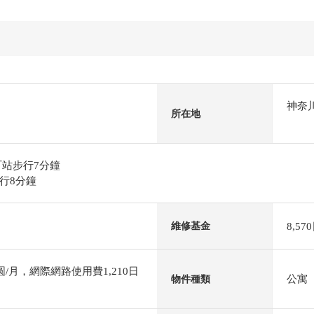
神奈
所在地
町站步行7分鐘
行8分鐘
8,57
維修基金
/月，網際網路使用費1,210日
公寓
物件種類