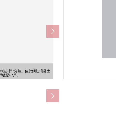
m)
富的物品籌集支持每天的餐桌。事
wer所以能盡管是愉快，但是渡過
舒適。能和重要的寵物一起渡過(規
生活方式，是作為卧室以及書齋可以
延長利用，開放感覺出生。在孩子的
。因為地板暖氣被采用所以客氣的溫
始自於窗的采光被確保是容易明亮
用完的餐具所以但是便利。寬鬆的
能心情舒暢地使洗的衣物乾燥。作
正廣泛地被偷走櫃台即使兩個人排
衛生。能把衛生紙或者打掃用品收
存在，便於每天的生活的生活設施
"車站步行7分鐘。位於鋼筋混凝土
約240m)
00m)
m)
是被在安全面考慮的Mansion。
邊會烹調的開放式廚房被采用。
以減輕忙的家族的家務負擔。
能用於等候或者微小的會議。
菜的上演節目也好像拓寬。
換的曬衣架五金被配置。
於菜的栓1具型凈水器。
關門，能掩蓋。
戶數是62戶。
采用。
西。
。
。
。
。