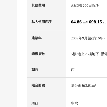
A&D費200日圆/月
其他費用
64.86
698.15
私人使用面積
m²/
sq
2009年9月築(築16年)
建築年
5樓/地上29樓地下1階
總樓層數
西
朝向
陽台面積3.91m²
陽台面積
空房
現狀