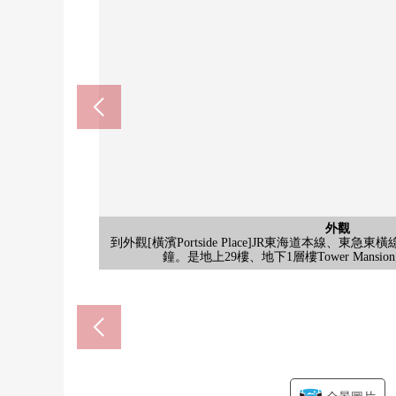
7-Eleven橫濱Portside Place
Tomod's橫濱Bay Quarter店(
Plaza光榮新鮮館Portside店(
橫濱Portside裡面的郵局(約2
橫濱市立幸谷小學(約650
橫濱Bay Quarter(約250
NEWoMan橫濱(約820
橫濱站(約540m)
公共汽車
外觀
客廳
室內
客廳
風景
廚房
廚房
廚房
洗臉
卧室
室內
入口
入口
入口
入口
大廳
入口
步行7分鐘。能使用復數線。在新幹線停靠車站，到各
步行4分鐘。除了時裝以及雜貨，飲食店以外，是醫療
步行1分鐘。能從出去的前後領受拜訪。容易做因為2
[約5.0張塌塌米西式房間/]大的窗能消掉，正有的西
[始自於住戸的風景照片]是來自西側的陽台的風景。
[廚房]有烤爐的3份瓦斯爐被搭載，菜的上演節目也
[走廊]難以看得見室內的樣子的曲柄走廊被門口采用
[入口]Mansion入口附近在打傘，因為有屋頂所以
步行3分鐘。郵件、儲蓄、保險的窗口和ATM是被設置
步行9分鐘。在孩子容易上學6年的距離有。教育為目
步行4分鐘。除了肉、魚、蔬菜等的新鮮食品以外，有
步行4分鐘。在配藥藥店被同時設置的店鋪，能和日用
[LDK]為面向朝西的北的採光房，有開放感覺。在
[廚房]貼墻式的廚房被采用。容易集中於工作，是不
[廚房]是有幹凈的感的組合廚房。上下有充足的存儲
[盥洗台、洗手間]有三面鏡的盥洗台被設置。存儲空
[浴室]是1418尺寸。浴室換氣乾燥暖氣時機有，并
[電梯間]釀成像飯店那樣的漂亮的氣氛的電梯間。因
[大廳入口]因為從屬於斜面所以盡管是推，但是通過
步行11分鐘。正和車站直接連接，在JR橫濱Tower
[入口]在21樓，貴賓室·電影院房·地方自治團體房被在
[入口]在21樓，貴賓室·電影院房·地方自治團體房被在
[約6.2張塌塌米西式房間/]是在主卧室推薦的西式
[LDK]因為有TV監視器的內部對講機被設置所以對
到外觀[橫濱Portside Place]JR東海道本線、東
[副入口]植物的格林在有穩重的感的設計映照的入
共有部分
廁所
門口
大廳
其他
其他
[禮堂]斜面被在門廳設立，能順利進行有了嬰兒車
[廁所]是有支援動作的扶手的廁所。具有吊戸棚
時間]從8:00到22:00(雙休日/10:00-21:00)[配藥
鐘。是地上29樓、地下1層樓Tower Mans
時間]平日從9:00到17:30星期六·日·節假日
衣。在冷的季節的加熱打擊對策，
貨，飲食店充實。※營業時間，根
財團法人神奈川縣警友會keiyuu醫院
[Mansion前]從Portside公園
[Mansion前]從Portside公園
用於防災用品或者季節家電等
業設施。※營業時間，根據店
站的北側有車站大樓以及巴
橫濱市立栗田谷中學(約175
能整理電吹風機或者化妝
時候以及早晨、深夜的利
服務陽台，能進出3方
像也等候時間完成電梯
圾的負擔也被減輕。
Portside公園一側。
家族團欒的時間。
福的小孩的，有。
間]從10:00到20:00
的LDK利用。
宅配保管櫃
風景。
藏來。
起來。
費)。
費)。
效。
間。
門口
口。