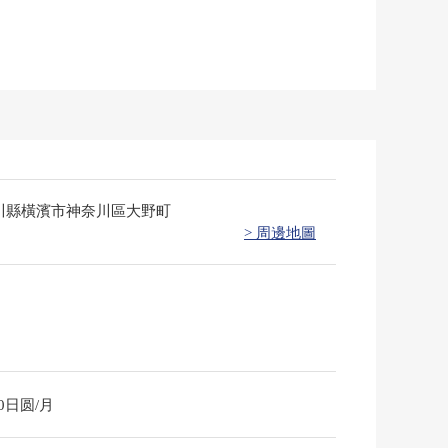
川縣橫濱市神奈川區大野町
> 周邊地圖
00日圆/月