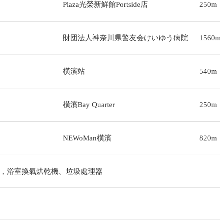
Plaza光榮新鮮館Portside店
250m
財団法人神奈川県警友会けいゆう病院
1560
橫濱站
540m
橫濱Bay Quarter
250m
NEWoMan橫濱
820m
，浴室換氣烘乾機、垃圾處理器