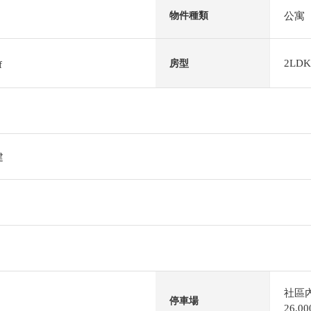
公寓
物件種類
2LDK
房型
f
建
社區
停車場
26,