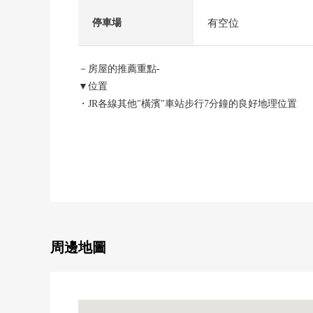
有空位
停車場
－房屋的推薦重點-
▼位置
・JR各線其他"橫濱"車站步行7分鐘的良好地理位置
▼Mansion的特徴
・鹿島的先進的專利技術"高強鋼筋混凝土結構"使用
・吸收地震的搖晃的制震裝置[HIDAM(高水壩)]使用
・考慮遮音性的雙重的地板、雙重天花板構造
・鹿島建設施工Mansion
・寵物和能生活的公寓(飼養有規定)
周邊地圖
▼房間的特徴
・為5樓部分，西北採光房有開放感覺
・2面采光的亮的客廳飯廳