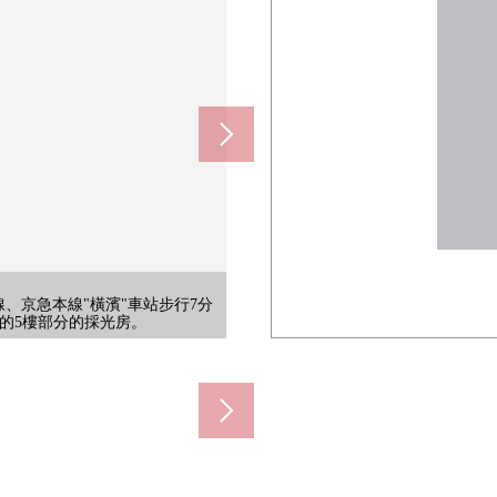
店(約40m)
約250m)
約250m)
10m)
m)
m)
m)
主要城市的交通指南也順利。在車
設施或者婚禮大廳被具有的復合商
4小時營業所以買，忘記的東西有的
式房間。打開沃爾門的話能作為廣闊
北側也有服務陽台，能享受2方向的
好像拓寬。有垃圾處理器，并且扔垃
。收納被為2個地方設定，能靈活運
回家了的時候，不驚慌失措而能把傘閉
的店鋪。沒有停車場。[ATM營業
的以養育做自己，朋友，社會的幸
日用品、酒類等的處理。[營業時
品的購物一起利用。[藥妝店營業
有幹凈的感的空間，明亮地可以度過
損壞餐廳空間的面積的式樣。面向
空間，在用廚房用品感覺清醒，收
間被在鏡子背後和盤子下邊設立，
且也能隨便進行雨的日以及深夜的洗
為被設置復數幾台少所以，并且好
嬰兒車。有椅子，是便於等候的入
裡是某一個復合商業設施。時裝，雜
View休息室，4樓設定(一部分收
View休息室，4樓設定(一部分收
房間。能進出陽台，能舒適地渡過時
衹在孩子的看家的防止犯罪對策有
急東橫線、京急本線"橫濱"車站步行7分
口。把居民和氣地接來。也能進出
以及輪椅，重的行李時候的移動。
，能收藏清掃工具、衛生紙。
藥店營業時間]從10:00到19:00
ion的5樓部分的採光房。
從9:00到17:00
也視為好東西。
據店鋪不同。
(約1560m)
繼續的城市公園
繼續的城市公園
的保管。
鋪不同。
士總站。
0m)
品。
用。
向。
。